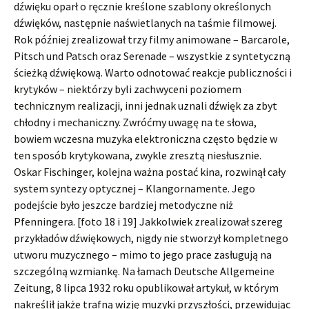
dźwięku oparł o ręcznie kreślone szablony określonych
dźwięków, następnie naświetlanych na taśmie filmowej.
Rok później zrealizował trzy filmy animowane – Barcarole,
Pitsch und Patsch oraz Serenade – wszystkie z syntetyczną
ścieżką dźwiękową. Warto odnotować reakcje publiczności i
krytyków – niektórzy byli zachwyceni poziomem
technicznym realizacji, inni jednak uznali dźwięk za zbyt
chłodny i mechaniczny. Zwróćmy uwagę na te słowa,
bowiem wczesna muzyka elektroniczna często będzie w
ten sposób krytykowana, zwykle zresztą niesłusznie.
Oskar Fischinger, kolejna ważna postać kina, rozwinął cały
system syntezy optycznej – Klangornamente. Jego
podejście było jeszcze bardziej metodyczne niż
Pfenningera. [foto 18 i 19] Jakkolwiek zrealizował szereg
przykładów dźwiękowych, nigdy nie stworzył kompletnego
utworu muzycznego – mimo to jego prace zasługują na
szczególną wzmiankę. Na łamach Deutsche Allgemeine
Zeitung, 8 lipca 1932 roku opublikował artykuł, w którym
nakreślił jakże trafną wizję muzyki przyszłości, przewidując