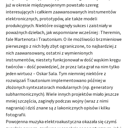
już w okresie międzywojennym powstało szereg
interesujących i całkiem zaawansowanych instrumentów
elektronicznych, prototypów, ale także modeli
produkcyjnych. Niektóre osiągnęły sukces i zaistniały w
poważnych dziełach, jak wspomniane wcześniej : Theremin,
fale Martenota i Trautonium. O ile możliwości brzmieniowe
pierwszego z nich były zbyt ograniczone, to najbardziej z
nich zaawansowany, ostatni z wymienionych
instrumentów, niestety funkcjonował w dość wąskim kręgu
twórców – dość powiedzieć, że przez lata grał na nim tylko
jeden wirtuoz – Oskar Sala. Tym niemniej niektóre z
rozwiązań Trautonium implementowano później w
złożonych syntezatorach modularnych (np. generatory
subharmonicznych). Wiele innych projektów miało jeszcze
mniej szczęścia, zaginęły podczas wojny (wraz z nimi
nagrania) i dziś znane są z lakonicznych opisów i kilku
fotografii.
Powojenna muzyka elektroakustyczna okazała się czymś