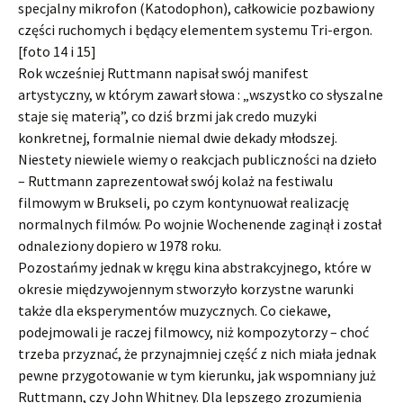
specjalny mikrofon (Katodophon), całkowicie pozbawiony
części ruchomych i będący elementem systemu Tri-ergon.
[foto 14 i 15]
Rok wcześniej Ruttmann napisał swój manifest
artystyczny, w którym zawarł słowa : „wszystko co słyszalne
staje się materią”, co dziś brzmi jak credo muzyki
konkretnej, formalnie niemal dwie dekady młodszej.
Niestety niewiele wiemy o reakcjach publiczności na dzieło
– Ruttmann zaprezentował swój kolaż na festiwalu
filmowym w Brukseli, po czym kontynuował realizację
normalnych filmów. Po wojnie Wochenende zaginął i został
odnaleziony dopiero w 1978 roku.
Pozostańmy jednak w kręgu kina abstrakcyjnego, które w
okresie międzywojennym stworzyło korzystne warunki
także dla eksperymentów muzycznych. Co ciekawe,
podejmowali je raczej filmowcy, niż kompozytorzy – choć
trzeba przyznać, że przynajmniej część z nich miała jednak
pewne przygotowanie w tym kierunku, jak wspomniany już
Ruttmann, czy John Whitney. Dla lepszego zrozumienia