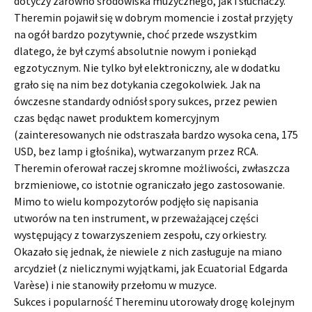
dotyczy zarówno środowiska muzycznego, jak i słuchaczy.
Theremin pojawił się w dobrym momencie i został przyjęty
na ogół bardzo pozytywnie, choć przede wszystkim
dlatego, że był czymś absolutnie nowym i poniekąd
egzotycznym. Nie tylko był elektroniczny, ale w dodatku
grało się na nim bez dotykania czegokolwiek. Jak na
ówczesne standardy odniósł spory sukces, przez pewien
czas będąc nawet produktem komercyjnym
(zainteresowanych nie odstraszała bardzo wysoka cena, 175
USD, bez lamp i głośnika), wytwarzanym przez RCA.
Theremin oferował raczej skromne możliwości, zwłaszcza
brzmieniowe, co istotnie ograniczało jego zastosowanie.
Mimo to wielu kompozytorów podjęło się napisania
utworów na ten instrument, w przeważającej części
występujący z towarzyszeniem zespołu, czy orkiestry.
Okazało się jednak, że niewiele z nich zasługuje na miano
arcydzieł (z nielicznymi wyjątkami, jak Ecuatorial Edgarda
Varèse) i nie stanowiły przełomu w muzyce.
Sukces i popularność Thereminu utorowały drogę kolejnym