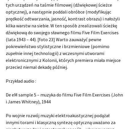
tych urządzeń na taśmie filmowej (dźwiękowej ścieżce
optycznej), a następnie poddali obróbce (modyfikując
prędkość odtwarzania, jasność, kontrast obrazu) i nałożyli
kilka warstw na siebie. W ten sposób zrealizowali ścieżkę
dźwiękową do swojego sławnego filmu Five Film Exercises
(lata 1943 – 44). [foto 23] Warto zauważyć pewne
pokrewieństwo stylistyczne i brzmieniowe (pomimo
zupełnie innej technologii) z wczesnymi utworami
elektronicznymi z Kolonii, których premiera miała miejsce
przecież niemal dekadę później.
Przykład audio :
De eM sample 5 – muzyka do filmu Five Film Exercises (John
i James Whitney), 1944
Po wojnie rozwój muzyki elektroakustycznej podążał
innymi torami i klasyczną syntezę optyczną uważano za