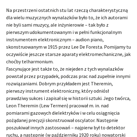
Na przestrzeni ostatnich stu lat rzeczą charakterystyczną
dla wielu muzycznych wynalazków było to, że ich autorami
nie byli sami muzycy, ale inżynierowie – tak było z
pierwszym udokumentowanym i w pełni funkcjonalnym
instrumentem elektronicznym – audion piano,
skonstruowanym w 1915 przez Lee De Foresta. Pomijamy tu
oczywiście jeszcze starsze aparaty elektromechaniczne, jak
choćby telharmonium.
Fascynujące jest także to, że niejeden z tych wynalazków
powstał przez przypadek, podczas prac nad zupełnie innymi
rozwiązaniami. Dobrym przykładem jest Theremin,
pierwszy instrument elektroniczny, który odniósł
prawdziwy sukces i zapisał się w historii sztuki. Jego twórca,
Leon Theremin (Lew Termen) pracował m. in. nad
pomiarami gazowych dielektryków i w celu osiągnięcia
pożądanej precyzji skonstruował oscylator. Następnie
poszukiwał innych zastosowań – najpierw był to detektor
ruchu, a następnie (w październiku 1920 roku) nowatorski