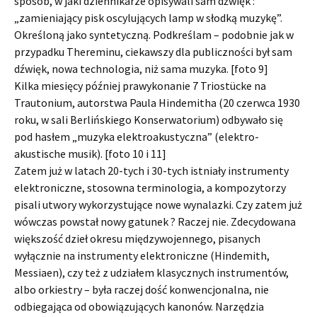
sposób, w jaki dziennikarze opisywali sam dźwięk :
„zamieniający pisk oscylujących lamp w słodką muzykę”.
Określoną jako syntetyczną. Podkreślam – podobnie jak w
przypadku Thereminu, ciekawszy dla publiczności był sam
dźwięk, nowa technologia, niż sama muzyka. [foto 9]
Kilka miesięcy później prawykonanie 7 Triostücke na
Trautonium, autorstwa Paula Hindemitha (20 czerwca 1930
roku, w sali Berlińskiego Konserwatorium) odbywało się
pod hasłem „muzyka elektroakustyczna” (elektro-
akustische musik). [foto 10 i 11]
Zatem już w latach 20-tych i 30-tych istniały instrumenty
elektroniczne, stosowna terminologia, a kompozytorzy
pisali utwory wykorzystujące nowe wynalazki. Czy zatem już
wówczas powstał nowy gatunek ? Raczej nie. Zdecydowana
większość dzieł okresu międzywojennego, pisanych
wyłącznie na instrumenty elektroniczne (Hindemith,
Messiaen), czy też z udziałem klasycznych instrumentów,
albo orkiestry – była raczej dość konwencjonalna, nie
odbiegająca od obowiązujących kanonów. Narzędzia