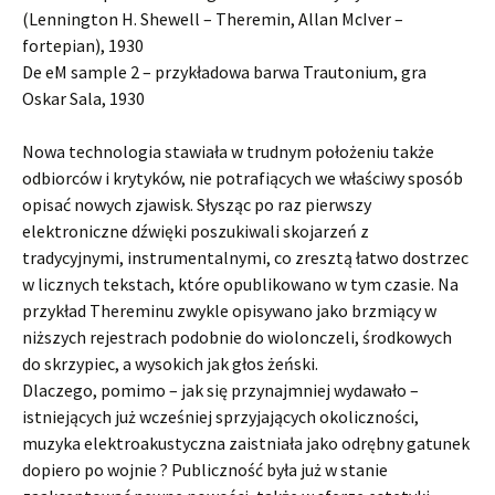
(Lennington H. Shewell – Theremin, Allan McIver –
fortepian), 1930
De eM sample 2 – przykładowa barwa Trautonium, gra
Oskar Sala, 1930
Nowa technologia stawiała w trudnym położeniu także
odbiorców i krytyków, nie potrafiących we właściwy sposób
opisać nowych zjawisk. Słysząc po raz pierwszy
elektroniczne dźwięki poszukiwali skojarzeń z
tradycyjnymi, instrumentalnymi, co zresztą łatwo dostrzec
w licznych tekstach, które opublikowano w tym czasie. Na
przykład Thereminu zwykle opisywano jako brzmiący w
niższych rejestrach podobnie do wiolonczeli, środkowych
do skrzypiec, a wysokich jak głos żeński.
Dlaczego, pomimo – jak się przynajmniej wydawało –
istniejących już wcześniej sprzyjających okoliczności,
muzyka elektroakustyczna zaistniała jako odrębny gatunek
dopiero po wojnie ? Publiczność była już w stanie