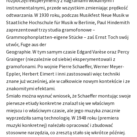
rozpoczęli eksperymenty z nagraniami wokalnymi i
instrumentalnymi, przede wszystkim zmieniając prędkość
odtwarzania. W 1930 roku, podczas Musikfest Neue Musik w
Staatliche Hochschule für Musik w Berlinie, Paul Hindemith
zaprezentował trzy studia gramofonowe –
Grammophonplatten-eigene Stücke – zaś Ernst Toch swój
utwór, Fuge aus der
Geographie. W tym samym czasie Edgard Varèse oraz Percy
Grainger (niezależnie od siebie) eksperymentowali z
gramofonami. Po wojnie Pierre Schaeffer, Werner Meyer-
Eppler, Herbert Eimert i inni zastosowali więc techniki
znane już wcześniej, ale w całkowicie nowym kontekście i ze
znakomitymi efektami.
Śmiało można wysnuć wniosek, że Schaeffer montując swoje
pierwsze etiudy konkretne znalazł się we właściwym
miejscu i o właściwym czasie, ale jego muzyka znacznie
wyprzedziła samą technologię. W 1948 roku (premiera
muzyki konkretnej) należało opracować i zbudować
stosowne narzędzia, co zresztą stało się wkrótce później.