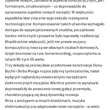
zupełnie nowym, zarówno w aspekcie sonorystycznym, jak i
formalnym, strukturalnym – co doprowadziło do
opracowania zupełnie nowych narzędzi. W większości
wypadków idee znacznie wyprzedzały rozwiązania
technologiczne. Komponowanie takich utworów wymagało
dostępu do wyspecjalizowanych studiów, początkowo
bardzo nielicznych (prywatne były naprawdę rzadkością).
Współcześnie większość, jeśli nie prawie wszyscy
kompozytorzy tworzą we własnych studiach domowych,
dzięki boomowi na tzw. homerecording, rozpoczętemu w
latach 90-tych XX wieku.
Trzy dekady wcześniej dwie przełomowe konstrukcje Dona
Buchli i Boba Mooga rozpoczęły erę syntezatorów, nadal
będących najbardziej uniwersalnymi narzędziami
elektronicznych muzyków. Wkrótce potem te wynalazki
doprowadziły do powstania nowej gałęzi przemysłu,
charakteryzującą się dużą dynamiką rozwoju.
Wraz z postępem w innych dziedzinach, muzyka
elektroakustyczna adaptowała nowe narzędzia – w wielu