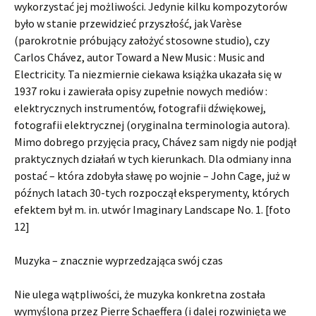
wykorzystać jej możliwości. Jedynie kilku kompozytorów
było w stanie przewidzieć przyszłość, jak Varèse
(parokrotnie próbujący założyć stosowne studio), czy
Carlos Chávez, autor Toward a New Music : Music and
Electricity. Ta niezmiernie ciekawa książka ukazała się w
1937 roku i zawierała opisy zupełnie nowych mediów :
elektrycznych instrumentów, fotografii dźwiękowej,
fotografii elektrycznej (oryginalna terminologia autora).
Mimo dobrego przyjęcia pracy, Chávez sam nigdy nie podjął
praktycznych działań w tych kierunkach. Dla odmiany inna
postać – która zdobyła sławę po wojnie – John Cage, już w
późnych latach 30-tych rozpoczął eksperymenty, których
efektem był m. in. utwór Imaginary Landscape No. 1. [foto
12]
Muzyka – znacznie wyprzedzająca swój czas
Nie ulega wątpliwości, że muzyka konkretna została
wymyślona przez Pierre Schaeffera (i dalej rozwinięta we