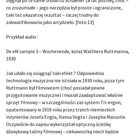
sięgnął po te same środki co Schaeffer 18 lat później, choć –
co zrozumiałe – jego narzędzia był proste i ograniczone,
taki też okazał się rezultat – raczej trudny do
zakwalifikowania jako arcydzieło. [foto 13]
Przykład audio :
De eM sample 3 – Wochenende, kolaż Walthera Ruttmanna,
1930
Jak udało się osiągnąć taki efekt ? Odpowiednia
technologia muzyczna nie istniała w 1930 roku, poza tym
Ruttmann był filmowcem (choć posiadał pewne
przygotowanie muzyczne) i musiał zaadaptować właśnie
sprzęt filmowy – w szczególności zaś system Tri-ergon,
opatentowany w 1919 roku przez trzech niemieckich
inżynierów Josefa Engla, Hansa Vogta i Josepha Massolle.
Oczywiście do zapisu wykorzystał optyczną ścieżkę
dźwiękową taśmy filmowej – ciekawostką niech będzie