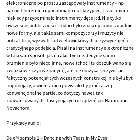
elektroniczne po prostu zastępowały instrumenty – np.
partie Thereminu upodabniano do skrzypiec, Trautonium
niekiedy przypominało instrumenty dęte itd. Nie tylko
ówczesnej publiczności trudno było zaakceptować zupełnie
nowe formy, ale także sami kompozytorzy i muzycy nie
potrafili się wyzwolić od wielowiekowych przyzwyczajeń i
tradycyjnego podejścia. Pisali na instrumenty elektroniczne
w taki sam sposób jak na akustyczne. Jedynie samo
brzmienie było nieco inne, nowe (choć i tu doszukiwano się
związków z czymś znanym), ale nie muzyka. Oczywiście
faktyczny potencjał tych wczesnych konstrukcji nie był zbyt
imponujący, a wiele z nich powstało by grać raczej
konwencjonalne partie, co dotyczy nawet tak
zaawansowanych i fascynujących urządzeń jak Hammond
Novachord.
Przykłady audio :
De eM sample 1 – Dancing with Tears in My Eyes