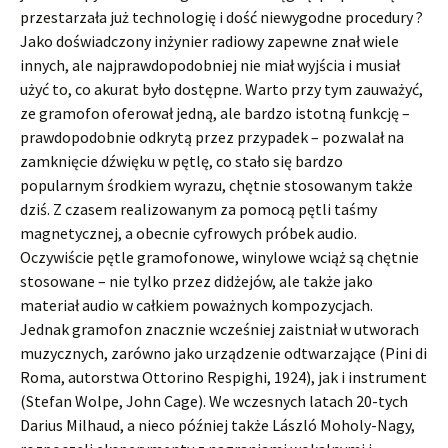
przestarzała już technologię i dość niewygodne procedury ?
Jako doświadczony inżynier radiowy zapewne znał wiele
innych, ale najprawdopodobniej nie miał wyjścia i musiał
użyć to, co akurat było dostępne. Warto przy tym zauważyć,
ze gramofon oferował jedną, ale bardzo istotną funkcję –
prawdopodobnie odkrytą przez przypadek – pozwalał na
zamknięcie dźwięku w pętlę, co stało się bardzo
popularnym środkiem wyrazu, chętnie stosowanym także
dziś. Z czasem realizowanym za pomocą pętli taśmy
magnetycznej, a obecnie cyfrowych próbek audio.
Oczywiście pętle gramofonowe, winylowe wciąż są chętnie
stosowane – nie tylko przez didżejów, ale także jako
materiał audio w całkiem poważnych kompozycjach.
Jednak gramofon znacznie wcześniej zaistniał w utworach
muzycznych, zarówno jako urządzenie odtwarzające (Pini di
Roma, autorstwa Ottorino Respighi, 1924), jak i instrument
(Stefan Wolpe, John Cage). We wczesnych latach 20-tych
Darius Milhaud, a nieco później także László Moholy-Nagy,