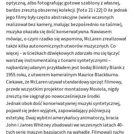
optyczną, albo fotografując gotowe szablony z własnej,
bardzo zresztą obszernej kolekcji. [foto 21 i 22] O ile jednak
jego filmy były często abstrakcyjne (wiele wczesnych
realizował bez kamery, malując bezpośrednio na taśmie),
muzyka okazała się dość konserwatywna. Nawiasem
mówiąc, o czym rzadko się wspomina, McLaren zrealizował
także kilka autonomicznych utworów muzycznych. Co
więcej – w ścieżkach dźwiękowych zdarzało mu się łączyć
warstwę instrumentalną z tonami syntetycznymi –
najbardziej udanym przykładem jest bodaj Blinkity Blank z
1955 roku, z utworem kameralnym Maurice Blackburna.
Ciekawe, że McLaren używał standardowy sprzęt filmowy,
przede wszystkim projektor montażowy Moviola, nigdy
zresztą nie sięgnął po nowocześniejsze środki.
Jednak obok dość konserwatywnej muzyki syntetycznej,
pojawił się jeden wyjątek, zapowiadający późniejszą
estetykę. Dwaj wybitni amerykańscy animatorzy, bracia
John i James Whitney zbudowali we wczesnych latach 40-
tych serię maszyn bazujących na wahadle. Filmowali ruchy