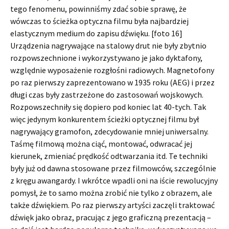
tego fenomenu, powinniśmy zdać sobie sprawę, że
wówczas to ścieżka optyczna filmu była najbardziej
elastycznym medium do zapisu dźwięku. [foto 16]
Urządzenia nagrywające na stalowy drut nie były zbytnio
rozpowszechnione i wykorzystywano je jako dyktafony,
względnie wyposażenie rozgłośni radiowych. Magnetofony
po raz pierwszy zaprezentowano w 1935 roku (AEG) i przez
długi czas były zastrzeżone do zastosowań wojskowych.
Rozpowszechniły się dopiero pod koniec lat 40-tych. Tak
więc jedynym konkurentem ścieżki optycznej filmu był
nagrywający gramofon, zdecydowanie mniej uniwersalny.
Taśmę filmową można ciąć, montować, odwracać jej
kierunek, zmieniać prędkość odtwarzania itd. Te techniki
były już od dawna stosowane przez filmowców, szczególnie
z kręgu awangardy. I wkrótce wpadli oni na iście rewolucyjny
pomysł, że to samo można zrobić nie tylko z obrazem, ale
także dźwiękiem. Po raz pierwszy artyści zaczęli traktować
dźwięk jako obraz, pracując z jego graficzną prezentacją –