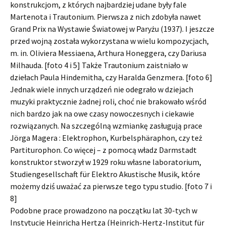
konstrukcjom, z których najbardziej udane były fale
Martenota i Trautonium. Pierwsza z nich zdobyła nawet
Grand Prix na Wystawie Światowej w Paryżu (1937). I jeszcze
przed wojną została wykorzystana w wielu kompozycjach,
m. in. Oliviera Messiaena, Arthura Honeggera, czy Dariusa
Milhauda. [foto 4 i 5] Także Trautonium zaistniało w
dziełach Paula Hindemitha, czy Haralda Genzmera. [foto 6]
Jednak wiele innych urządzeń nie odegrało w dziejach
muzyki praktycznie żadnej roli, choć nie brakowało wśród
nich bardzo jak na owe czasy nowoczesnych i ciekawie
rozwiązanych. Na szczególną wzmiankę zasługują prace
Jörga Magera : Elektrophon, Kurbelsphäraphon, czy też
Partiturophon. Co więcej – z pomocą władz Darmstadt
konstruktor stworzył w 1929 roku własne laboratorium,
Studiengesellschaft für Elektro Akustische Musik, które
możemy dziś uważać za pierwsze tego typu studio. [foto 7 i
8]
Podobne prace prowadzono na początku lat 30-tych w
Instytucie Heinricha Hertza (Heinrich-Hertz-Institut für