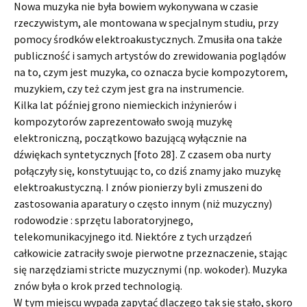
Nowa muzyka nie była bowiem wykonywana w czasie
rzeczywistym, ale montowana w specjalnym studiu, przy
pomocy środków elektroakustycznych. Zmusiła ona także
publiczność i samych artystów do zrewidowania poglądów
na to, czym jest muzyka, co oznacza bycie kompozytorem,
muzykiem, czy też czym jest gra na instrumencie.
Kilka lat później grono niemieckich inżynierów i
kompozytorów zaprezentowało swoją muzykę
elektroniczną, początkowo bazującą wyłącznie na
dźwiękach syntetycznych [foto 28]. Z czasem oba nurty
połączyły się, konstytuując to, co dziś znamy jako muzykę
elektroakustyczną. I znów pionierzy byli zmuszeni do
zastosowania aparatury o często innym (niż muzyczny)
rodowodzie : sprzętu laboratoryjnego,
telekomunikacyjnego itd. Niektóre z tych urządzeń
całkowicie zatraciły swoje pierwotne przeznaczenie, stając
się narzędziami stricte muzycznymi (np. wokoder). Muzyka
znów była o krok przed technologią.
W tym miejscu wypada zapytać dlaczego tak się stało, skoro