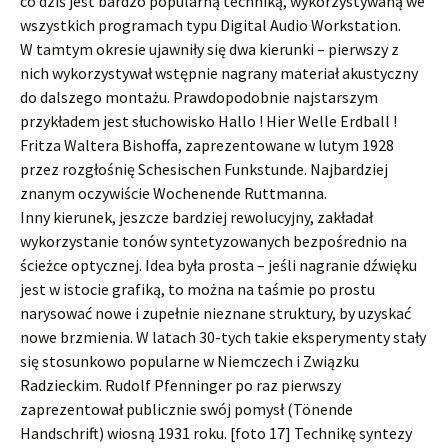
co dziś jest bardzo popularną techniką, wykorzystywaną we
wszystkich programach typu Digital Audio Workstation.
W tamtym okresie ujawniły się dwa kierunki – pierwszy z
nich wykorzystywał wstępnie nagrany materiał akustyczny
do dalszego montażu. Prawdopodobnie najstarszym
przykładem jest słuchowisko Hallo ! Hier Welle Erdball !
Fritza Waltera Bishoffa, zaprezentowane w lutym 1928
przez rozgłośnię Schesischen Funkstunde. Najbardziej
znanym oczywiście Wochenende Ruttmanna.
Inny kierunek, jeszcze bardziej rewolucyjny, zakładał
wykorzystanie tonów syntetyzowanych bezpośrednio na
ścieżce optycznej. Idea była prosta – jeśli nagranie dźwięku
jest w istocie grafiką, to można na taśmie po prostu
narysować nowe i zupełnie nieznane struktury, by uzyskać
nowe brzmienia. W latach 30-tych takie eksperymenty stały
się stosunkowo popularne w Niemczech i Związku
Radzieckim. Rudolf Pfenninger po raz pierwszy
zaprezentował publicznie swój pomysł (Tönende
Handschrift) wiosną 1931 roku. [foto 17] Technikę syntezy