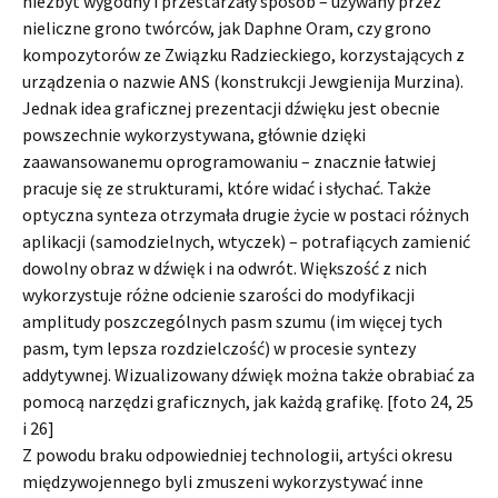
niezbyt wygodny i przestarzały sposób – używany przez
nieliczne grono twórców, jak Daphne Oram, czy grono
kompozytorów ze Związku Radzieckiego, korzystających z
urządzenia o nazwie ANS (konstrukcji Jewgienija Murzina).
Jednak idea graficznej prezentacji dźwięku jest obecnie
powszechnie wykorzystywana, głównie dzięki
zaawansowanemu oprogramowaniu – znacznie łatwiej
pracuje się ze strukturami, które widać i słychać. Także
optyczna synteza otrzymała drugie życie w postaci różnych
aplikacji (samodzielnych, wtyczek) – potrafiących zamienić
dowolny obraz w dźwięk i na odwrót. Większość z nich
wykorzystuje różne odcienie szarości do modyfikacji
amplitudy poszczególnych pasm szumu (im więcej tych
pasm, tym lepsza rozdzielczość) w procesie syntezy
addytywnej. Wizualizowany dźwięk można także obrabiać za
pomocą narzędzi graficznych, jak każdą grafikę. [foto 24, 25
i 26]
Z powodu braku odpowiedniej technologii, artyści okresu
międzywojennego byli zmuszeni wykorzystywać inne