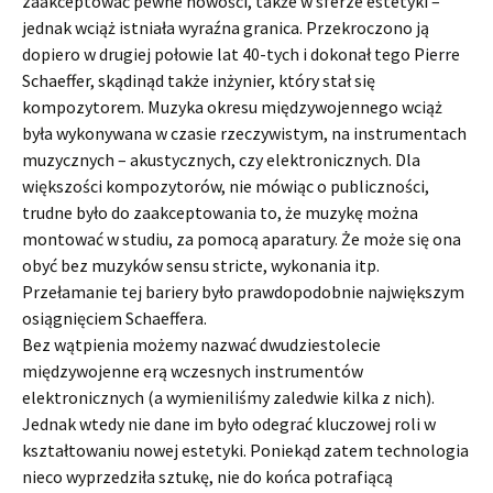
zaakceptować pewne nowości, także w sferze estetyki –
jednak wciąż istniała wyraźna granica. Przekroczono ją
dopiero w drugiej połowie lat 40-tych i dokonał tego Pierre
Schaeffer, skądinąd także inżynier, który stał się
kompozytorem. Muzyka okresu międzywojennego wciąż
była wykonywana w czasie rzeczywistym, na instrumentach
muzycznych – akustycznych, czy elektronicznych. Dla
większości kompozytorów, nie mówiąc o publiczności,
trudne było do zaakceptowania to, że muzykę można
montować w studiu, za pomocą aparatury. Że może się ona
obyć bez muzyków sensu stricte, wykonania itp.
Przełamanie tej bariery było prawdopodobnie największym
osiągnięciem Schaeffera.
Bez wątpienia możemy nazwać dwudziestolecie
międzywojenne erą wczesnych instrumentów
elektronicznych (a wymieniliśmy zaledwie kilka z nich).
Jednak wtedy nie dane im było odegrać kluczowej roli w
kształtowaniu nowej estetyki. Poniekąd zatem technologia
nieco wyprzedziła sztukę, nie do końca potrafiącą