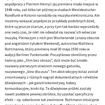
współpracy z Pierrem Henry) i jej premiera miała miejsce w
1948 roku, zaś kilka lat później w studiach Westdeutscher
Rundfunk w Kolonii narodziła się muzyka elektroniczna. Ale
możemy wskazać pojedyncze przykłady podobnych dzieł,
które są jeszcze starsze, a przy tym tak bardzo wyprzedziły
one swój czas, że nikt nie odważył się nazwać ich wówczas
muzyką. Pierwszym z nich jest Wochenende (znany obecnie
pod angielskim tytułem Weekend), autorstwa Walthera
Ruttmanna, który premierę miał 30 maja 1930 roku w
audycji Berliner Funkstunde. Początkowo określony przez
twórcę jako „film bez obrazu”, dziś może być śmiało
nazwany pierwszym utworem nowego gatunku,
nazywanego „kino dla uszu”. Ten abstrakcyjny kolaż został
zmontowany z różnych nagrań dokumentalnych i efektów
dźwiękowych – jak gwizd lokomotywy, hałasy
komunikacyjne, kroki itp. Te dźwiękowe próbki zostały
nawet poddane pewnej obróbce, by uzyskać specyficzny
efekt – np. odwrócone lub zwolnione. Ruttmann intuicyjnie