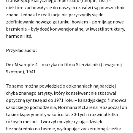
transkrypcji klasycznego repertuaru (Chopin, List) –
niektóre zachowały się do naszych czasów i są powszechnie
znane. Jednak te realizacje nie przyczyniły się do
zdefiniowania nowego gatunku, bowiem – pomijając nowe
brzmienia – były dość konwencjonalne, w kwestii struktury,
harmonii itd.
Przykład audio :
De eM sample 4 – muzyka do filmu Sterviatniki (Jewgienij
Szołopo), 1941
To samo można powiedzieć o dokonaniach najbardziej
chyba znanego artysty, który konsekwentnie stosował
optyczną syntezę aż do 1971 roku – kanadyjskiego filmowca
szkockiego pochodzenia, Normana McLarena. Rozpoczął on
takie eksperymenty w końcu lat 30-tych i rozwinął kilka
różnych metod – tworzył muzykę rysując dźwięk
bezpośrednio na taśmie, wydrapując zaczernioną ścieżkę