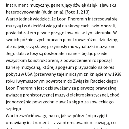
instrument muzyczny, generujący dźwięk dzięki zjawisku
heterodynowania (dudnienia). [foto 1, 2 i 3]
Warto jednak wiedzieć, że Leon Theremin interesował się
muzyką i w dzieciństwie grał na skrzypcach i wiolonczeli,
posiadał zatem pewne przygotowanie w tym kierunku. W
swoich późniejszych pracach penetrował różne dziedziny,
ale największą sławę przyniosły mu wynalazki muzyczne.
Jego dalsze losy są doskonale znane – będąc przede
wszystkim konstruktorem, z powodzeniem rozpoczął
karierę muzyczną, której apogeum przypadało na okres
pobytu w USA (przerwany tajemniczym zniknięciem w 1938
roku i wymuszonym powrotem do Związku Radzieckiego).
Leon Theremin jest dziś uważany za pierwszą prawdziwą
gwiazdę prehistorycznej muzyki elektroakustycznej, choć
jednocześnie powszechnie uważa się go za sowieckiego
szpiega…
Warto zwrócić uwagę na to, jak współcześni przyjęli
omawiany instrument – z zainteresowaniem i uwagą, co