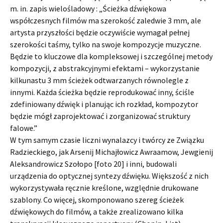
m. in. zapis wielośladowy : „Ścieżka dźwiękowa
współczesnych filmów ma szerokość zaledwie 3 mm, ale
artysta przyszłości będzie oczywiście wymagał pełnej
szerokości taśmy, tylko na swoje kompozycje muzyczne.
Będzie to kluczowe dla kompleksowej i szczególnej metody
kompozycji, z abstrakcyjnymi efektami – wykorzystanie
kilkunastu 3 mm ścieżek odtwarzanych równolegle z
innymi. Każda ścieżka będzie reprodukować inny, ściśle
zdefiniowany dźwięk i planując ich rozkład, kompozytor
będzie mógł zaprojektować i zorganizować struktury
falowe.”
W tym samym czasie liczni wynalazcy i twórcy ze Związku
Radzieckiego, jak Arsenij Michajłowicz Awraamow, Jewgienij
Aleksandrowicz Szołopo [foto 20] i inni, budowali
urządzenia do optycznej syntezy dźwięku. Większość z nich
wykorzystywała ręcznie kreślone, względnie drukowane
szablony. Co więcej, skomponowano szereg ścieżek
dźwiękowych do filmów, a także zrealizowano kilka