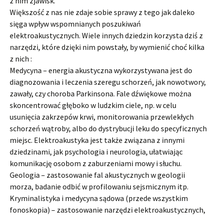
z nim zjawisk.
Większość z nas nie zdaje sobie sprawy z tego jak daleko
sięga wpływ wspomnianych poszukiwań
elektroakustycznych. Wiele innych dziedzin korzysta dziś z
narzędzi, które dzięki nim powstały, by wymienić choć kilka
z nich :
Medycyna – energia akustyczna wykorzystywana jest do
diagnozowania i leczenia szeregu schorzeń, jak nowotwory,
zawały, czy choroba Parkinsona. Fale dźwiękowe można
skoncentrować głęboko w ludzkim ciele, np. w celu
usunięcia zakrzepów krwi, monitorowania przewlekłych
schorzeń wątroby, albo do dystrybucji leku do specyficznych
miejsc. Elektroakustyka jest także związana z innymi
dziedzinami, jak psychologia i neurologia, ułatwiając
komunikację osobom z zaburzeniami mowy i słuchu.
Geologia – zastosowanie fal akustycznych w geologii
morza, badanie odbić w profilowaniu sejsmicznym itp.
Kryminalistyka i medycyna sądowa (przede wszystkim
fonoskopia) – zastosowanie narzędzi elektroakustycznych,