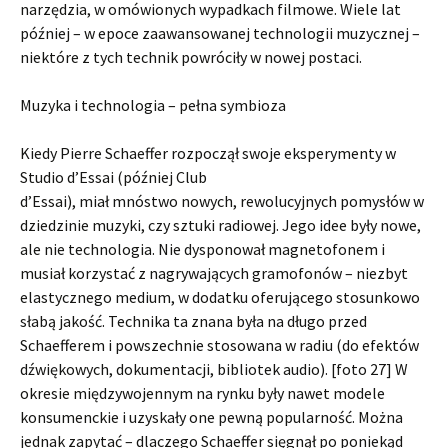
narzędzia, w omówionych wypadkach filmowe. Wiele lat
później – w epoce zaawansowanej technologii muzycznej –
niektóre z tych technik powróciły w nowej postaci.
Muzyka i technologia – pełna symbioza
Kiedy Pierre Schaeffer rozpoczął swoje eksperymenty w
Studio d’Essai (później Club
d’Essai), miał mnóstwo nowych, rewolucyjnych pomysłów w
dziedzinie muzyki, czy sztuki radiowej. Jego idee były nowe,
ale nie technologia. Nie dysponował magnetofonem i
musiał korzystać z nagrywających gramofonów – niezbyt
elastycznego medium, w dodatku oferującego stosunkowo
słabą jakość. Technika ta znana była na długo przed
Schaefferem i powszechnie stosowana w radiu (do efektów
dźwiękowych, dokumentacji, bibliotek audio). [foto 27] W
okresie międzywojennym na rynku były nawet modele
konsumenckie i uzyskały one pewną popularność. Można
jednak zapytać – dlaczego Schaeffer sięgnął po poniekąd