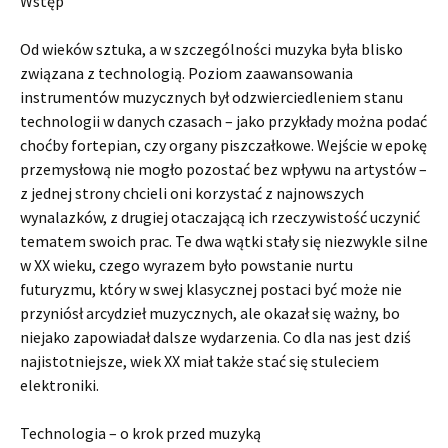
Wstęp
Od wieków sztuka, a w szczególności muzyka była blisko
związana z technologią. Poziom zaawansowania
instrumentów muzycznych był odzwierciedleniem stanu
technologii w danych czasach – jako przykłady można podać
choćby fortepian, czy organy piszczałkowe. Wejście w epokę
przemysłową nie mogło pozostać bez wpływu na artystów –
z jednej strony chcieli oni korzystać z najnowszych
wynalazków, z drugiej otaczającą ich rzeczywistość uczynić
tematem swoich prac. Te dwa wątki stały się niezwykle silne
w XX wieku, czego wyrazem było powstanie nurtu
futuryzmu, który w swej klasycznej postaci być może nie
przyniósł arcydzieł muzycznych, ale okazał się ważny, bo
niejako zapowiadał dalsze wydarzenia. Co dla nas jest dziś
najistotniejsze, wiek XX miał także stać się stuleciem
elektroniki.
Technologia – o krok przed muzyką