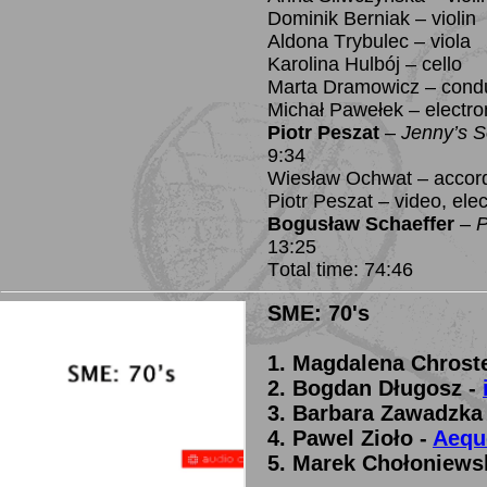
Dominik Berniak – violin
Aldona Trybulec – viola
Karolina Hulbój – cello
Marta Dramowicz – cond
Michał Pawełek – electro
Piotr Peszat
–
Jenny’s S
9:34
Wiesław Ochwat – accor
Piotr Peszat – video, elec
Bogusław Schaeffer
–
P
13:25
Total time: 74:46
SME: 70's
1. Magdalena Chrost
2. Bogdan Długosz -
3. Barbara Zawadzka
4. Pawel Zioło -
Aequ
5. Marek Chołoniews