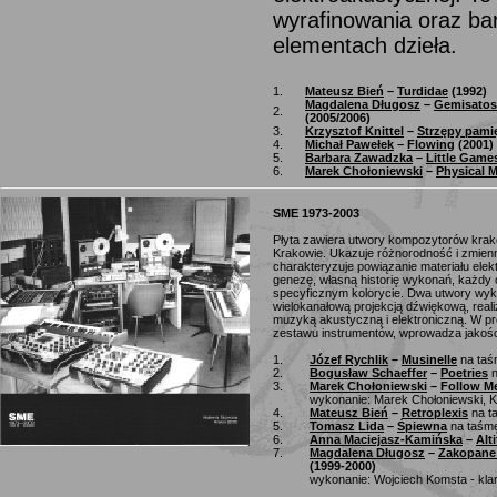
wyrafinowania oraz ba
elementach dzieła.
1.
Mateusz Bień
–
Turdidae
(1992)
Magdalena Długosz
–
Gemisatos
2.
(2005/2006)
3.
Krzysztof Knittel
–
Strzępy pami
4.
Michał Pawełek
–
Flowing
(2001)
5.
Barbara Zawadzka
–
Little Game
6.
Marek Chołoniewski
–
Physical 
SME 1973-2003
Płyta zawiera utwory kompozytorów krak
Krakowie. Ukazuje różnorodność i zmienn
charakteryzuje powiązanie materiału elek
genezę, własną historię wykonań, każdy 
specyficznym kolorycie. Dwa utwory wyk
wielokanałową projekcją dźwiękową, rea
muzyką akustyczną i elektroniczną. W pr
zestawu instrumentów, wprowadza jakośc
1.
Józef Rychlik
–
Musinelle
na ta
2.
Bogusław Schaeffer
–
Poetries
n
3.
Marek Chołoniewski
–
Follow Me
wykonanie: Marek Chołoniewski, Kr
4.
Mateusz Bień
–
Retroplexis
na t
5.
Tomasz Lida
–
Śpiewna
na taśm
6.
Anna Maciejasz-Kamińska
–
Alt
7.
Magdalena Długosz
–
Zakopane 
(1999-2000)
wykonanie: Wojciech Komsta - kla