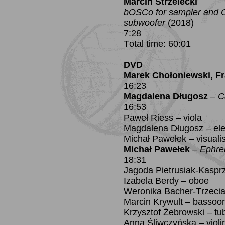
Marcin Strzelecki
bOSCo for sampler and OS
subwoofer
(2018)
7:28
Total time: 60:01
DVD
Marek Chołoniewski, Fr
16:23
Magdalena Długosz
–
C
16:53
Paweł Riess – viola
Magdalena Długosz – ele
Michał Pawełek – visuali
Michał Pawełek
–
Ephre
18:31
Jagoda Pietrusiak-Kasprz
Izabela Berdy – oboe
Weronika Bacher-Trzeciak
Marcin Krywult – bassoo
Krzysztof Żebrowski – tu
Anna Śliwczyńska – violi