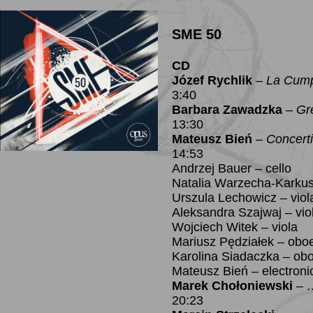
SME 50
CD
Józef Rychlik
–
La Cump
3:40
Barbara Zawadzka
–
Gr
13:30
Mateusz Bień
–
Concert
14:53
Andrzej Bauer – cello
Natalia Warzecha-Karkus
Urszula Lechowicz – viol
Aleksandra Szajwaj – vio
Wojciech Witek – viola
Mariusz Pędziałek – obo
Karolina Siadaczka – obo
Mateusz Bień – electroni
Marek Chołoniewski
–
20:23