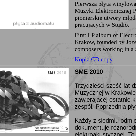
Pierwsza płyta winylowa
Muzyki Elektronicznej 
pionierskie utwory mło
pracujących w Studio.
First LP album of Electr
Krakow, founded by Joze
composers working in a 
Kopia CD copy
SME 2010
Trzydzieści sześć lat 
Muzycznej w Krakowie 
zawierającej ostatnie
zespół. Poprzednia pł
Każdy z siedmiu odmien
dokumentuje różnorod
elektroakustycznej. To