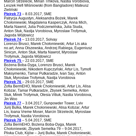
Marcin Strzelecki, Mirian Trnkova, Nastia Vorobiova,
Leszek Hefi Wiśniowski (from Bangladore) Mateusz
Zieliński
Plejrek 73
– 8.03.2017,
SME
Patrycja Augustyn, Aleksandra Bożek, Marek
Chołoniewski, Magdalena Kasperczyk, Anna Mich,
Marta Nawrot, Julia Podczerwińska, Julia Siuda,
Anton Stuk, Nastja Vorobiova, Myroslaw Trofymuk,
Jagoda Wójtowicz
Plejrek 74
– 13.03.2017, Solvay
Lorenzo Brusci, Marek Chołoniewski, Artur Lis aka
no.art, Anna Olszewska, Andrzej Rabiega, Eugeniusz
Sinicyn, Anton Stuk, Marta Nawrot, Myroslaw
Trofymuk, Jagoda Wójtowicz
Plejrek 75
– 22.03.2017, SME
Bożena Boba-Dyga, Lorenzo Brusci, Marek
Chołoniewski, Nikodem Kupczyński, Artur Lis, Tymofi
Maksymenko, Tamar Putkaradze, Ivan Say, Anton
Stuk, Myroslaw Trofymuk, Nastja Vorobiova
Plejrek 76
– 29.03.2017,
SME
Zofia BermEHO, Marek Chołoniewski, Artur Lis, Alisa
Kobzar, Tamar Putkaradze, Zbysek Semelka, Anton
Stuk, Mirek Trofymuk, Olesia Vitiuk, Nastia Vorobiova,
Jin Woo
Plejrek 77
– 3.04.2017, Gunpowder Tower, Lviv
Jurij Bulka, Marek Chołoniewski, Alisa Kobzar, Artur
Lis, Ioana Vreme Moser, Marcin Strzelecki, Myroslaw
Trofymuk, Nastia Vorobiova
Plejrek 78
– 5.04.2017, SME
Zofia BermEHO, Bożena Boba-Dyga, Marek
Chołoniewski, Zbysek Semelka 79 – 9.04.2017,
Plivka Club, Kijów – Jurij Bulka, Marek Chołoniewski,