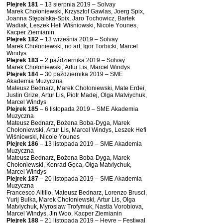
Plejrek 181
– 13 sierpnia 2019 – Solvay
Marek Chołoniewski, Krzysztof Gawlas, Joerg Spix,
Joanna Stępalska-Spix, Jaro Tochowicz, Bartek
Wadiak, Leszek Hefi Wiśniowski, Nicole Younes,
Kacper Ziemianin
Plejrek 182
– 13 września 2019 – Solvay
Marek Chołoniewski, no art, Igor Torbicki, Marcel
Windys
Plejrek 183
– 2 października 2019 – Solvay
Marek Chołoniewski, Artur Lis, Marcel Windys
Plejrek 184
– 30 października 2019 – SME
Akademia Muzyczna
Mateusz Bednarz, Marek Chołoniewski, Mate Erdei,
Justin Grize, Artur Lis, Piotr Madej, Olga Matviychuk,
Marcel Windys
Plejrek 185
– 6 listopada 2019 – SME Akademia
Muzyczna
Mateusz Bednarz, Bożena Boba-Dyga, Marek
Chołoniewski, Artur Lis, Marcel Windys, Leszek Hefi
Wiśniowski, Nicole Younes
Plejrek 186
– 13 listopada 2019 – SME Akademia
Muzyczna
Mateusz Bednarz, Bożena Boba-Dyga, Marek
Chołoniewski, Konrad Gęca, Olga Matviychuk,
Marcel Windys
Plejrek 187
– 20 listopada 2019 – SME Akademia
Muzyczna
Francesco Altilio, Mateusz Bednarz, Lorenzo Brusci,
Yurij Bulka, Marek Chołoniewski, Artur Lis, Olga
Matviychuk, Myroslaw Trofymuk, Nastia Vorobiova,
Marcel Windys, Jin Woo, Kacper Ziemianin
Plejrek 188
– 21 listopada 2019 – Hevre – Festiwal