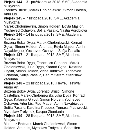
Plejrek 144
– 31 października 2018, SME, Akademia
Muzyczna
Lorenzo Brusci, Marek Chołoniewski, Simon Holden,
Artur Lis
Plejrek 145
– 7 listopada 2018, SME, Akademia
Muzyczna
Marek Chołoniewski, Simon Holden, Edyta Mąsior,
Yocheved Ochayon, Sofija Pasalic, Nastia Vorobiova
Plejrek 146
– 14 listopada 2018, SME, Akademia
Muzyczna
Bożena Boba-Dyga, Marek Chołoniewski, Konrad
Gęca, Simon Holden, Artur Lis, Edyta Mąsior, Abrin
Nayabiwgue, Yocheved Ochayon, Sofija Pasalic
Plejrek 147
– 21 listopada 2018, SME, Akademia
Muzyczna
Bożena Boba-Dyga, Francesco Capanni, Marek
Chołoniewski, Julia Dyga, Konrad Gęca, Katarina
Gryvul, Simon Holden, Anna Janikova, Yocheved
Ochayon, Sofija Pasalic, Denim Szram, Stanisław
Zaremba
Plejrek 148
– 23 listopada 2018, Hevre, Festiwal
Audio Art
Bożena Boba-Dyga, Lorenzo Brusci, Simone
Castellan, Marek Chołoniewski, Julia Dyga, Konrad
Gęca, Katarina Gryvul, Simon Holden, Yocheved
Ochayon, Artur Lis, Piotr Madej, Abrin Nayabiwgue,
Sofija Pasalic, Karolina Probosz, Tomasz Przewrocki,
Myroslaw Trofymuk, Kacper Ziemianin
Plejrek 149
– 28 listopada 2018, SME, Akademia
Muzyczna
Mateusz Bednarz, Marek Chołoniewski, Simon
Holden, Artur Lis, Myroslaw Trofymuk, Sebastien