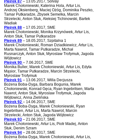
Plejrek 87
– 13.05.2017, Solvay
Marek Chołoniewski, Katerina Hola, Artur Lis,
Andrzej Oksienberg, Maciej Ożóg, Dominika Peszko,
Tamar Putkaradze, Zbysek Semelka, Marcin
Strzelecki, Anton Stuk, Aleksiej Tichinowski, Bartek
Wadiak
Plejrek 88
– 17.05.2017, SME
Marek Chołoniewski, Monika Krzynówek, Artur Lis,
Anton Stuk, Tamar Putkaradze
Plejrek 89
– 18.05.2017, Szpitalna 1
Marek Chołoniewski, Roman Dziadkiewicz, Artur Lis,
Marta Nawrot, Tamar Putkaradze, Michał
Rusnarczyk, Anton Stuk, Myroslaw Trofymuk, Jagoda
Wójtowicz
Plejrek 90
– 7.06.2017, SME
Monika Buller, Marek Chołoniewski, Artur Lis, Edyta
Mąsior, Tamar Putkaradze, Marcin Strzelecki,
Myroslaw Trofymuk
Plejrek 91
– 13.06.2017, Willa Decjusza
Bożena Boba-Dyga, Barbara Bogunia, Marek
Chołoniewski, Konrad Gęca, Ryan Ingebritsen, Marta
Nawrot, Anton Stuk, Myroslaw Trofymuk, Jagoda
Wójtowicz, Anna Zielińska
Plejrek 92
– 14.06.2017, SME
Bożena Boba-Dyga, Marek Chołoniewski, Ryan
Ingebritsen, Artur Lis, Marta Nawrot, Marcin
Strzelecki, Anton Stuk, Jagoda Wójtowicz
Plejrek 93
– 21.06.2017, SME
Marek Chołoniewski, Artur Lis, Piotr Madej, Anton
Stuk, Denim Szram
Plejrek 94
– 28.06.2017, SME
Bożena Boba-Dyga, Marek Chołoniewski, Artur Lis,