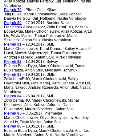
Alisa Kobzar, Danylo Pertsow, Ujif_Notfound, Nastia
Vorobiova
Plejrek 79
– Plivka Club, Kijów
Jurij Bulka, Marek Chołoniewski, Alisa Kobzar,
Danylo Pertsow, Ujif_Notfound, Nastia Vorobiova
Plejrek 80
– 27.04.2017,
Bunkier Sztuki
Franciszek Araszkiewicz, Zofia BermEHO, Bożena
Boba-Dyga, Marek Chołoniewski, Alisa Kobzar, Artur
Lis, Edyta Mąsior, Tamar Putkaradze, Marcin
Strzelecki, Anton Stuk, Nastia Vorobiova
Plejrek 81
– 12.04.2017, SME
Marek Chołoniewski, Karol Denera, Bailey Hawcroft-
Hurst, Maciek Majcherczyk, Tamar Putkaradze,
Andrzej Rzepecki, Anton Stuk, Mirek Trofymuk
Plejrek 82
– 13.04.2017, Solvay
Bożena Boba-Dyga, Marek Chołoniewski, Tamar
Putkaradze, Anton Stuk, Myroslaw Trofymuk
Plejrek 83
– 19.04.2017, SME
Zofia bermEHO, Marek Chołoniewski, Bailey
Hawcroft-Hurst, Piotr Madej, Karol Denera, Artur Lis,
Marta Nawrot, Andrzej Rzepecki, Anton Stuk, Nastia
Vorobiova
Plejrek 84
– 26.04.2017, SME
Zofia bermEHO, Marek Chołoniewski, Michał
Kiedrowski, Alisa Kobzar, Artur Lis, Tamar
Putkaradze, Marcin Strzelecki, Anton Stuk
Plejrek 85
– 3.05.2017, Intermedia
Marek Chołoniewski, Oliver Getley, Jenny Handley,
Artur Lis, Edyta Mąsior, Anton Stuk
Plejrek 86
– 10.05.2017, SME
Bożena Boba-Dyga, Marek Chołoniewski, Artur Lis,
Marcin Strzelecki, Anton Stuk, Nastia Vorobiova