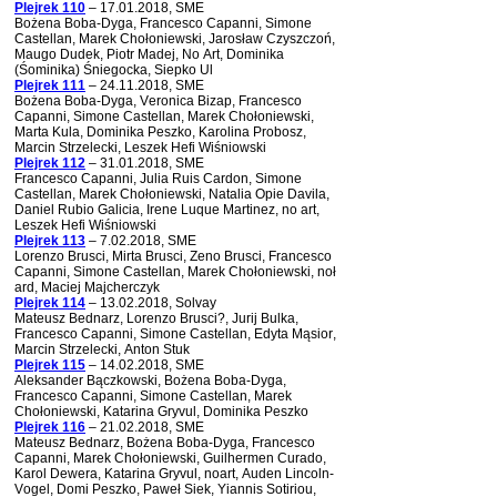
Plejrek 110
– 17.01.2018, SME
Bożena Boba-Dyga, Francesco Capanni, Simone
Castellan, Marek Chołoniewski, Jarosław Czyszczoń,
Maugo Dudek, Piotr Madej, No Art, Dominika
(Śominika) Śniegocka, Siepko Ul
Plejrek 111
– 24.11.2018, SME
Bożena Boba-Dyga, Veronica Bizap, Francesco
Capanni, Simone Castellan, Marek Chołoniewski,
Marta Kula, Dominika Peszko, Karolina Probosz,
Marcin Strzelecki, Leszek Hefi Wiśniowski
Plejrek 112
– 31.01.2018, SME
Francesco Capanni, Julia Ruis Cardon, Simone
Castellan, Marek Chołoniewski, Natalia Opie Davila,
Daniel Rubio Galicia, Irene Luque Martinez, no art,
Leszek Hefi Wiśniowski
Plejrek 113
– 7.02.2018, SME
Lorenzo Brusci, Mirta Brusci, Zeno Brusci, Francesco
Capanni, Simone Castellan, Marek Chołoniewski, noł
ard, Maciej Majcherczyk
Plejrek 114
– 13.02.2018, Solvay
Mateusz Bednarz, Lorenzo Brusci?, Jurij Bulka,
Francesco Capanni, Simone Castellan, Edyta Mąsior,
Marcin Strzelecki, Anton Stuk
Plejrek 115
– 14.02.2018, SME
Aleksander Bączkowski, Bożena Boba-Dyga,
Francesco Capanni, Simone Castellan, Marek
Chołoniewski, Katarina Gryvul, Dominika Peszko
Plejrek 116
– 21.02.2018, SME
Mateusz Bednarz, Bożena Boba-Dyga, Francesco
Capanni, Marek Chołoniewski, Guilhermen Curado,
Karol Dewera, Katarina Gryvul, noart, Auden Lincoln-
Vogel, Domi Peszko, Paweł Siek, Yiannis Sotiriou,