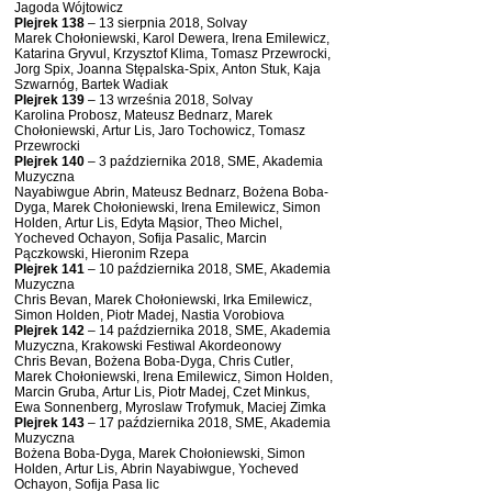
Jagoda Wójtowicz
Plejrek 138
– 13 sierpnia 2018, Solvay
Marek Chołoniewski, Karol Dewera, Irena Emilewicz,
Katarina Gryvul, Krzysztof Klima, Tomasz Przewrocki,
Jorg Spix, Joanna Stępalska-Spix, Anton Stuk, Kaja
Szwarnóg, Bartek Wadiak
Plejrek 139
– 13 września 2018, Solvay
Karolina Probosz, Mateusz Bednarz, Marek
Chołoniewski, Artur Lis, Jaro Tochowicz, Tomasz
Przewrocki
Plejrek 140
– 3 października 2018, SME, Akademia
Muzyczna
Nayabiwgue Abrin, Mateusz Bednarz, Bożena Boba-
Dyga, Marek Chołoniewski, Irena Emilewicz, Simon
Holden, Artur Lis, Edyta Mąsior, Theo Michel,
Yocheved Ochayon, Sofija Pasalic, Marcin
Pączkowski, Hieronim Rzepa
Plejrek 141
– 10 października 2018, SME, Akademia
Muzyczna
Chris Bevan, Marek Chołoniewski, Irka Emilewicz,
Simon Holden, Piotr Madej, Nastia Vorobiova
Plejrek 142
– 14 października 2018, SME, Akademia
Muzyczna, Krakowski Festiwal Akordeonowy
Chris Bevan, Bożena Boba-Dyga, Chris Cutler,
Marek Chołoniewski, Irena Emilewicz, Simon Holden,
Marcin Gruba, Artur Lis, Piotr Madej, Czet Minkus,
Ewa Sonnenberg, Myroslaw Trofymuk, Maciej Zimka
Plejrek 143
– 17 października 2018, SME, Akademia
Muzyczna
Bożena Boba-Dyga, Marek Chołoniewski, Simon
Holden, Artur Lis, Abrin Nayabiwgue, Yocheved
Ochayon, Sofija Pasa lic