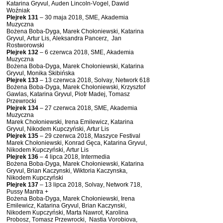
Katarina Gryvul, Auden Lincoln-Vogel, Dawid
Woźniak
Plejrek 131
– 30 maja 2018, SME, Akademia
Muzyczna
Bożena Boba-Dyga, Marek Chołoniewski, Katarina
Gryvul, Artur Lis, Aleksandra Pancerz, Jan
Rostworowski
Plejrek 132
– 6 czerwca 2018, SME, Akademia
Muzyczna
Bożena Boba-Dyga, Marek Chołoniewski, Katarina
Gryvul, Monika Skibińska
Plejrek 133
– 13 czerwca 2018, Solvay, Network 618
Bożena Boba-Dyga, Marek Chołoniewski, Krzysztof
Gawlas, Katarina Gryvul, Piotr Madej, Tomasz
Przewrocki
Plejrek 134
– 27 czerwca 2018, SME, Akademia
Muzyczna
Marek Chołoniewski, Irena Emilewicz, Katarina
Gryvul, Nikodem Kupczyński, Artur Lis
Plejrek 135
– 29 czerwca 2018, Maszyce Festival
Marek Chołoniewski, Konrad Gęca, Katarina Gryvul,
Nikodem Kupczyński, Artur Lis
Plejrek 136
– 4 lipca 2018, Intermedia
Bożena Boba-Dyga, Marek Chołoniewski, Katarina
Gryvul, Brian Kaczynski, Wiktoria Kaczynska,
Nikodem Kupczyński
Plejrek 137
– 13 lipca 2018, Solvay, Network 718,
Pussy Mantra +
Bożena Boba-Dyga, Marek Chołoniewski, Irena
Emilewicz, Katarina Gryvul, Brian Kaczynski,
Nikodem Kupczyński, Marta Nawrot, Karolina
Probosz, Tomasz Przewrocki, Nastia Vorobiova,