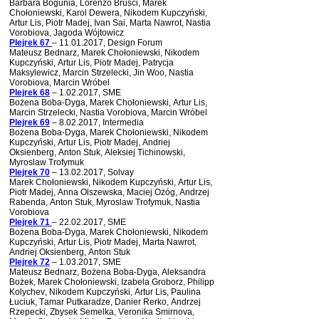
Barbara Bogunia, Lorenzo Brusci, Marek
Chołoniewski, Karol Dewera, Nikodem Kupczyński,
Artur Lis, Piotr Madej, Ivan Sai, Marta Nawrot, Nastia
Vorobiova, Jagoda Wójtowicz
Plejrek 67
– 11.01.2017, Design
Forum
Mateusz Bednarz, Marek Chołoniewski, Nikodem
Kupczyński, Artur Lis, Piotr Madej, Patrycja
Maksylewicz, Marcin Strzelecki, Jin Woo, Nastia
Vorobiova, Marcin Wróbel
Plejrek 68
– 1.02.2017, SME
Bożena Boba-Dyga, Marek Chołoniewski, Artur Lis,
Marcin Strzelecki, Nastia Vorobiova, Marcin Wróbel
Plejrek 69
– 8.02.2017, Intermedia
Bożena Boba-Dyga, Marek Chołoniewski, Nikodem
Kupczyński, Artur Lis, Piotr Madej, Andriej
Oksienberg, Anton Stuk, Aleksiej Tichinowski,
Myroslaw Trofymuk
Plejrek 70
– 13.02.2017, Solvay
Marek Chołoniewski, Nikodem Kupczyński, Artur Lis,
Piotr Madej, Anna Olszewska, Maciej Ożóg, Andrzej
Rabenda, Anton Stuk, Myroslaw Trofymuk, Nastia
Vorobiova
Plejrek 71
– 22.02.2017, SME
Bożena Boba-Dyga, Marek Chołoniewski, Nikodem
Kupczyński, Artur Lis, Piotr Madej, Marta Nawrot,
Andriej Oksienberg, Anton Stuk
Plejrek 72
– 1.03.2017, SME
Mateusz Bednarz, Bożena Boba-Dyga, Aleksandra
Bożek, Marek Chołoniewski, Izabela Groborz, Philipp
Kolychev, Nikodem Kupczyński, Artur Lis, Paulina
Łuciuk, Tamar Putkaradze, Danier Rerko, Andrzej
Rzepecki, Zbysek Semelka, Veronika Smirnova,