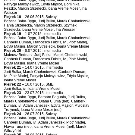
Bożena Boba-Dyga, Jurij Bulka, Marek Chołoniewski,
Patrycja Maksylewicz, Edyta Mąsior, Dominika
Peszko, Marcin Strzelecki, Ioana Vreme Moser, Ina
Weisser
Plejrek 18
– 26.06.2015, Solvay
Bożena Boba-Dyga, Jurij Bulka, Marek Chołoniewski,
Hania Strzelecka, Marcin Strzelecki, Szymek
Strzelecki, Ioana Vreme Moser, Ina Weisser
Plejrek 19
– 1.07.2015, Intermedia
Bożena Boba-Dyga, Jurij Bulka, Marek Chołoniewski,
Canberk Duman, Francesco Fabris, ivi, Piotr Madej,
Edyta Mąsior, Marcin Strzelecki, Ioana Vreme Moser
Plejrek 20
– 8.07.2015, Intermedia
Mateusz Bednarz, Jurij Bulka, Marek Chołoniewski,
Canberk Duman, Francesco Fabris, ivi, Piotr Madej,
Edyta Mąsior, Ioana Vreme Moser
Plejrek 21
– 14.07.2015, Intermedia
Jurij Bulka, Marek Chołoniewski, Canberk Duman,
ivi, Piotr Madej, Patrycja Maksylewicz, Edyta Mąsior,
Ioana Vreme Moser
Plejrek 22
– 16.07.2015, SME
Jurij Bulka, ivi, Ioana Vreme Moser
Plejrek 23
– 23.07.2015, Intermedia
Bożena Boba-Dyga, Barbara Bogunia, Jurij Bulka,
Marek Chołoniewski, Diana Ciuma (net), Canberk
Duman, ivi, Adam Janeczek, Edyta Mąsior, Myroslav
Trofymuk, Ioana Vreme Moser (net)
Plejrek 24
– 26.07.2015, Solvay
Bożena Boba-Dyga, Jurij Bulka, Marek Chołoniewski,
Canberk Duman, ivi, Adam Janeczek, Piotr Madej,
Flavia Tuna (net), Ioana Vreme Moser (net), Marek
Wilczyński