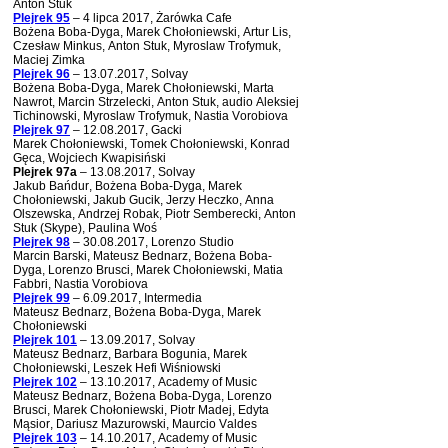
Anton Stuk
Plejrek 95
– 4 lipca 2017, Żarówka Cafe
Bożena Boba-Dyga, Marek Chołoniewski, Artur Lis,
Czesław Minkus, Anton Stuk, Myroslaw Trofymuk,
Maciej Zimka
Plejrek 96
– 13.07.2017, Solvay
Bożena Boba-Dyga, Marek Chołoniewski, Marta
Nawrot, Marcin Strzelecki, Anton Stuk, audio Aleksiej
Tichinowski, Myroslaw Trofymuk, Nastia Vorobiova
Plejrek 97
– 12.08.2017, Gacki
Marek Chołoniewski, Tomek Chołoniewski, Konrad
Gęca, Wojciech Kwapisiński
Plejrek 97a
– 13.08.2017, Solvay
Jakub Bańdur, Bożena Boba-Dyga, Marek
Chołoniewski, Jakub Gucik, Jerzy Heczko, Anna
Olszewska, Andrzej Robak, Piotr Semberecki, Anton
Stuk (Skype), Paulina Woś
Plejrek 98
– 30.08.2017, Lorenzo Studio
Marcin Barski, Mateusz Bednarz, Bożena Boba-
Dyga, Lorenzo Brusci, Marek Chołoniewski, Matia
Fabbri, Nastia Vorobiova
Plejrek 99
– 6.09.2017, Intermedia
Mateusz Bednarz, Bożena Boba-Dyga, Marek
Chołoniewski
Plejrek 101
– 13.09.2017, Solvay
Mateusz Bednarz, Barbara Bogunia, Marek
Chołoniewski, Leszek Hefi Wiśniowski
Plejrek 102
– 13.10.2017, Academy of Music
Mateusz Bednarz, Bożena Boba-Dyga, Lorenzo
Brusci, Marek Chołoniewski, Piotr Madej, Edyta
Mąsior, Dariusz Mazurowski, Maurcio Valdes
Plejrek 103
– 14.10.2017, Academy of Music