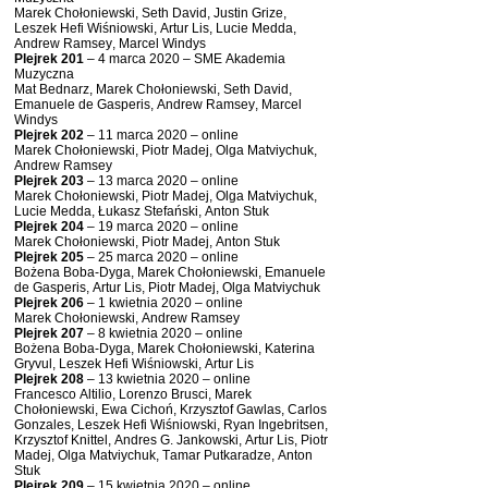
Marek Chołoniewski, Seth David, Justin Grize,
Leszek Hefi Wiśniowski, Artur Lis, Lucie Medda,
Andrew Ramsey, Marcel Windys
Plejrek 201
– 4 marca 2020 – SME Akademia
Muzyczna
Mat Bednarz, Marek Chołoniewski, Seth David,
Emanuele de Gasperis, Andrew Ramsey, Marcel
Windys
Plejrek 202
– 11 marca 2020 – online
Marek Chołoniewski, Piotr Madej, Olga Matviychuk,
Andrew Ramsey
Plejrek 203
– 13 marca 2020 – online
Marek Chołoniewski, Piotr Madej, Olga Matviychuk,
Lucie Medda, Łukasz Stefański, Anton Stuk
Plejrek 204
– 19 marca 2020 – online
Marek Chołoniewski, Piotr Madej, Anton Stuk
Plejrek 205
– 25 marca 2020 – online
Bożena Boba-Dyga, Marek Chołoniewski, Emanuele
de Gasperis, Artur Lis, Piotr Madej, Olga Matviychuk
Plejrek 206
– 1 kwietnia 2020 – online
Marek Chołoniewski, Andrew Ramsey
Plejrek 207
– 8 kwietnia 2020 – online
Bożena Boba-Dyga, Marek Chołoniewski, Katerina
Gryvul, Leszek Hefi Wiśniowski, Artur Lis
Plejrek 208
– 13 kwietnia 2020 – online
Francesco Altilio, Lorenzo Brusci, Marek
Chołoniewski, Ewa Cichoń, Krzysztof Gawlas, Carlos
Gonzales, Leszek Hefi Wiśniowski, Ryan Ingebritsen,
Krzysztof Knittel, Andres G. Jankowski, Artur Lis, Piotr
Madej, Olga Matviychuk, Tamar Putkaradze, Anton
Stuk
Plejrek 209
– 15 kwietnia 2020 – online