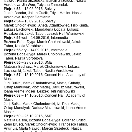
Nawrot, Hania Strzelecka, Marcin Strzelecki, Nastia
Vorobiova, Jin Woo, Tatyana Zhmendak
Plejrek 53
– 13.08.2016, Solvay
Jakub Bańdur, Jakub Gucik, Edyta Mąsior, Nastia
Vorobiova, Kacper Ziemianin
Plejrek 54
– 13.09.2016, Solvay
Marek Chołoniewski, Aneta Dziadkowiec, Filip Kmita,
Łukasz Lachowski, Magdalena Łopata, Łukasz
Roszkowski, Jakub Tabor, Leszek Hefi Wiśniowski
Plejrek 55
wet – 14.09.2016, Intermedia
Bożena Boba-Dyga, Marek Chołoniewski, Jakub
Tabor, Nastia Vorobiova
Plejrek 55
dry – 14.09.2016, Intermedia
Bożena Boba-Dyga, Marek Chołoniewski, Jakub
Tabor, Nastia Vorobiova
Plejrek 56
– 28.09.2016, SME
Mateusz Bednarz, Marek Chołoniewski, Łukasz
Lachowski, Jakub Tabor, Nastia Vorobiowa
Plejrek 57
– 13.10.2016, Concert Hall, Academy of
Music
Jurij Bulka, Marek Choloniewski, Maciej Gniady,
Ostap Manulyak, Piotr Madej, Dariusz Mazurowski,
Ioana Vreme Moser, Leszek Hefi Wiśniowski
Plejrek 58
– 14.10.2016, Concert Hall, Academy of
Music
Jurij Bulka, Marek Chołoniewski, ivi, Piotr Madej,
Ostap Manulyak, Dariusz Mazurowski, Ioana Vreme
Moser
Plejrek 59
– 26.10.2016, SME
Natalia Balska, Bożena Boba-Dyga, Lorenzo Brusci,
Zeno Brusci, Marek Chołoniewski, Francesco Fabris,
Artur Lis, Marta Nawrot, Marcin Strzelecki, Nastia