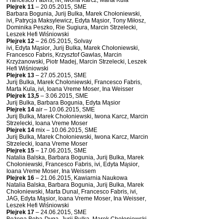
Francesco Fabris, ivi, Iwona Karcz, Marta Kula
Plejrek 11
– 20.05.2015, SME
Barbara Bogunia, Jurij Bulka, Marek Chołoniewski,
ivi, Patrycja Maksylewicz, Edyta Mąsior, Tony Miłosz,
Dominika Peszko, Rie Sugiura, Marcin Strzelecki,
Leszek Hefi Wiśniowski
Plejrek 12
– 26.05.2015, Solvay
ivi, Edyta Mąsior, Jurij Bulka, Marek Chołoniewski,
Francesco Fabris, Krzysztof Gawlas, Marcin
Krzyżanowski, Piotr Madej, Marcin Strzelecki, Leszek
Hefi Wiśniowski
Plejrek 13
– 27.05.2015, SME
Jurij Bulka, Marek Chołoniewski, Francesco Fabris,
Marta Kula, ivi, Ioana Vreme Moser, Ina Weisser
Plejrek 13,5
– 3.06.2015, SME
Jurij Bulka, Barbara Bogunia, Edyta Mąsior
Plejrek 14
air – 10.06.2015, SME
Jurij Bulka, Marek Chołoniewski, Iwona Karcz, Marcin
Strzelecki, Ioana Vreme Moser
Plejrek 14
mix – 10.06.2015, SME
Jurij Bulka, Marek Chołoniewski, Iwona Karcz, Marcin
Strzelecki, Ioana Vreme Moser
Plejrek 15
– 17.06.2015, SME
Natalia Balska, Barbara Bogunia, Jurij Bulka, Marek
Chołoniewski, Francesco Fabris, ivi, Edyta Mąsior,
Ioana Vreme Moser, Ina Weissem
Plejrek 16
– 21.06.2015, Kawiarnia Naukowa
Natalia Balska, Barbara Bogunia, Jurij Bulka, Marek
Chołoniewski, Marta Dunal, Francesco Fabris, ivi,
JAG, Edyta Mąsior, Ioana Vreme Moser, Ina Weisser,
Leszek Hefi Wiśniowski
Plejrek 17
– 24.06.2015, SME