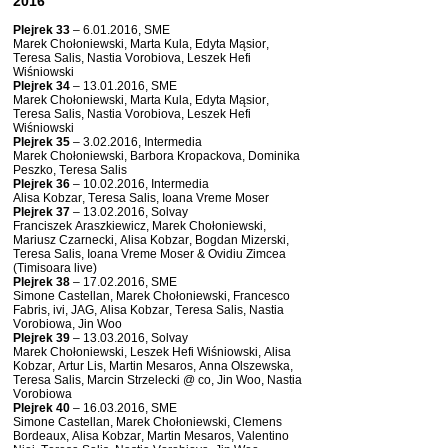
2016
Plejrek 33
– 6.01.2016, SME
Marek Chołoniewski, Marta Kula, Edyta Mąsior,
Teresa Salis, Nastia Vorobiova, Leszek Hefi
Wiśniowski
Plejrek 34
– 13.01.2016, SME
Marek Chołoniewski, Marta Kula, Edyta Mąsior,
Teresa Salis, Nastia Vorobiova, Leszek Hefi
Wiśniowski
Plejrek 35
– 3.02.2016, Intermedia
Marek Chołoniewski, Barbora Kropackova, Dominika
Peszko, Teresa Salis
Plejrek 36
– 10.02.2016, Intermedia
Alisa Kobzar, Teresa Salis, Ioana Vreme Moser
Plejrek 37
– 13.02.2016, Solvay
Franciszek Araszkiewicz, Marek Chołoniewski,
Mariusz Czarnecki, Alisa Kobzar, Bogdan Mizerski,
Teresa Salis, Ioana Vreme Moser & Ovidiu Zimcea
(Timisoara live)
Plejrek 38
– 17.02.2016, SME
Simone Castellan, Marek Chołoniewski, Francesco
Fabris, ivi, JAG, Alisa Kobzar, Teresa Salis, Nastia
Vorobiowa, Jin Woo
Plejrek 39
– 13.03.2016, Solvay
Marek Chołoniewski, Leszek Hefi Wiśniowski, Alisa
Kobzar, Artur Lis, Martin Mesaros, Anna Olszewska,
Teresa Salis, Marcin Strzelecki @ co, Jin Woo, Nastia
Vorobiowa
Plejrek 40
– 16.03.2016, SME
Simone Castellan, Marek Chołoniewski, Clemens
Bordeaux, Alisa Kobzar, Martin Mesaros, Valentino