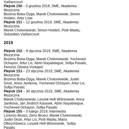
Vaillancourt
Plejrek 150
– 5 grudnia 2018, SME, Akademia
Muzyczna
Bożena Boba-Dyga, Marek Chołoniewski, Simon
Holden, Artur Lisw
Plejrek 151
– 12 grudnia 2018, SME, Akademia
Muzyczna
Marek Chołoniewski, Simon Holden, Piotr Madej,
Sebastien Vaillancourt
2019
Plejrek 152
– 9 stycznia 2019, SME, Akademia
Muzyczna
Bożena Boba-Dyga, Marek Chołoniewski, Yocheved
Ochayon, Artur Lis, Abrin Nayabiwgue, Sofija Pasalic,
Penizot, Olivera Vorkapić
Plejrek 153
– 23 stycznia 2019, SME, Akademia
Muzyczna
Bożena Boba-Dyga, Marek Chołoniewski, Justin
Grize, Anna Janikova, Yocheved Ochayon, Artur Lis,
Sofija Pasalic
Plejrek 154
– 30 stycznia 2019, SME, Akademia
Muzyczna
Marek Chołoniewski, Leszek Hefi Wiśniowski, Anna
Janikova, Jan Jindrich Karasek, Abrin Nayabiwgue,
Yocheved Ochayon, Sofija Pasalic
Plejrek 155
– 5 lutego 2019, Intermedia
Lorenzo Brusci, Zeno Brusci, Marek Chołoniewski,
Justin Grize, Artur Lis, Piotr Madej, Maria
Olbrychtowicz, Leszek Hefi Wiśniowski, Sofija
Pasalic