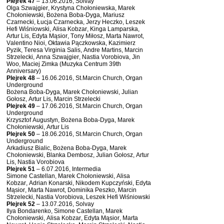
Plejrek 47
– 13.06.2016, Solvay
Olga Szwajgier, Krystyna Chołoniewska, Marek
Chołoniewski, Bożena Boba-Dyga, Mariusz
Czarnecki, Łucja Czarnecka, Jerzy Heczko, Leszek
Hefi Wiśniowski, Alisa Kobzar, Kinga Lamparska,
Artur Lis, Edyta Mąsior, Tony Miłosz, Marta Nawrot,
Valentino Nioi, Oktawia Pączkowska, Kazimierz
Pyzik, Teresa Virginia Salis, Andre Martins, Marcin
Strzelecki, Anna Szwajgier, Nastia Vorobiova, Jin
Woo, Maciej Zimka (Muzyka Centrum 39th
Anniversary)
Plejrek 48
– 16.06.2016, St.Marcin Church, Organ
Underground
Bożena Boba-Dyga, Marek Chołoniewski, Julian
Gołosz, Artur Lis, Marcin Strzelecki
Plejrek 49
– 17.06.2016, St.Marcin Church, Organ
Underground
Krzysztof Augustyn, Bożena Boba-Dyga, Marek
Chołoniewski, Artur Lis
Plejrek 50
– 18.06.2016, St.Marcin Church, Organ
Underground
Arkadiusz Bialic, Bożena Boba-Dyga, Marek
Chołoniewski, Blanka Dembosz, Julian Gołosz, Artur
Lis, Nastia Vorobiova
Plejrek 51
– 6.07.2016, Intermedia
Simone Castellan, Marek Chołoniewski, Alisa
Kobzar, Adrian Konarski, Nikodem Kupczyński, Edyta
Mąsior, Marta Nawrot, Dominika Peszko, Marcin
Strzelecki, Nastia Vorobiova, Leszek Hefi Wiśniowski
Plejrek 52
– 13.07.2016, Solvay
Ilya Bondarenko, Simone Castellan, Marek
Chołoniewski, Alisa Kobzar, Edyta Mąsior, Marta