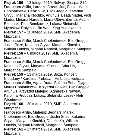
Plejrek 156
– 13 lutego 2019, Solvay, Glospat 219
Francesco Altilio, Lorenzo Brusci, Jurij Bulka, Marek
Chołoniewski, Deokin Ko, Elio Greggio, Katarina
Gryvul, Mariana Klochko, Artur Lis, Beata Madej, Piotr
Madej, Mirjana Nardelli, Maria Olbrychtowicz, Adam
Rzepecki, Piotr Semkowicz, Łukasz Stefański,
Myroslaw Trofymuk, Jin Woo, Xing Yuqiekenao
Plejrek 157
– 20 lutego 2019, SME, Akademia
Muzyczna
Francesco Altilio, Marek Chołoniewski, Elio Greggio,
Justin Grize, Katarina Gryvul, Mariana Klochko,
William Lamkin, Mirjana Nardelli, Margarida Sampaio
Plejrek 158
– 6 marca 2019, SME, Akademia
Muzyczna
Francesco Altilio, Marek Chołoniewski, Elio Greggio,
Katarina Gryvul, Maryana Klochko, Artur Lis,
Margarida Sampaio
Plejrek 159
– 13 marca 2019, Baza, Koncert
Nieudany / Karolina Probosz – Ambrozja wulgata –
Francesco Altilio, Agata Duda, Bożena Boba-Dyga,
Marek Chołoniewski, Krzysztof Gawlas, Elio Greggio,
Artur Lis, Krzysztof Matejski, Agnieszka Nawrat,
Karolina Probosz, Łukasz Stefański, Leszek Hefi
Wiśniowski
Plejrek 160
– 20 marca 2019, SME, Akademia
Muzyczna
Francesco Altilio, Mateusz Bednarz, Marek
Chołoniewski, Elio Greggio, Justin Grize, Katarina
Gryvul, Maryana Klochko, Deokin Ko, William
Lamkin, Mirjana Nardelli, Margarida Sampaio
Plejrek 161
– 27 marca 2019, SME, Akademia
Muzyczna