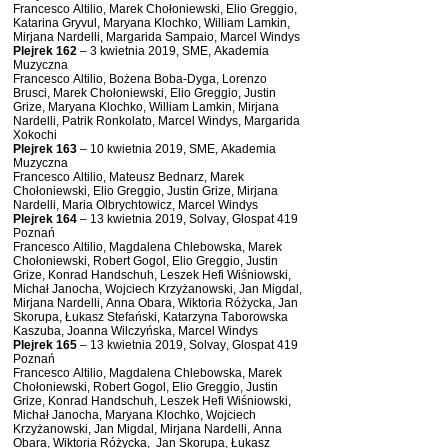
Francesco
Altilio, Marek Chołoniewski, Elio Greggio,
Katarina Gryvul, Maryana Klochko, William Lamkin,
Mirjana Nardelli, Margarida Sampaio, Marcel Windys
Plejrek 162
– 3 kwietnia 2019, SME, Akademia
Muzyczna
Francesco Altilio, Bożena Boba-Dyga, Lorenzo
Brusci, Marek Chołoniewski, Elio Greggio, Justin
Grize, Maryana Klochko, William Lamkin, Mirjana
Nardelli, Patrik Ronkolato, Marcel Windys, Margarida
Xokochi
Plejrek 163
– 10 kwietnia 2019, SME, Akademia
Muzyczna
Francesco
Altilio, Mateusz Bednarz, Marek
Chołoniewski, Elio Greggio, Justin Grize, Mirjana
Nardelli, Maria Olbrychtowicz, Marcel Windys
Plejrek 164
– 13 kwietnia 2019, Solvay, Glospat 419
Poznań
Francesco Altilio, Magdalena Chlebowska, Marek
Chołoniewski, Robert Gogol, Elio Greggio, Justin
Grize, Konrad Handschuh, Leszek Hefi Wiśniowski,
Michał Janocha, Wojciech Krzyżanowski, Jan Migdal,
Mirjana Nardelli, Anna Obara, Wiktoria Różycka, Jan
Skorupa, Łukasz Stefański, Katarzyna Taborowska
Kaszuba, Joanna Wilczyńska, Marcel Windys
Plejrek 165
– 13 kwietnia 2019, Solvay, Glospat 419
Poznań
Francesco Altilio, Magdalena Chlebowska, Marek
Chołoniewski, Robert Gogol, Elio Greggio, Justin
Grize, Konrad Handschuh, Leszek Hefi Wiśniowski,
Michał Janocha, Maryana Klochko, Wojciech
Krzyżanowski, Jan Migdal, Mirjana Nardelli, Anna
Obara, Wiktoria Różycka, Jan Skorupa, Łukasz