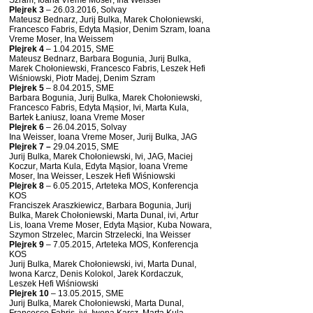
Szram, Ioana Vreme Moser, Ina Weisser
Plejrek 3
– 26.03.2016, Solvay
Mateusz Bednarz, Jurij Bulka, Marek Chołoniewski,
Francesco Fabris, Edyta Mąsior, Denim Szram, Ioana
Vreme Moser, Ina Weissem
Plejrek 4
– 1.04.2015, SME
Mateusz Bednarz, Barbara Bogunia, Jurij Bulka,
Marek Chołoniewski, Francesco Fabris, Leszek Hefi
Wiśniowski, Piotr Madej, Denim Szram
Plejrek 5
– 8.04.2015, SME
Barbara Bogunia, Jurij Bulka, Marek Chołoniewski,
Francesco Fabris, Edyta Mąsior, Ivi, Marta Kula,
Bartek Łaniusz, Ioana Vreme Moser
Plejrek 6
– 26.04.2015, Solvay
Ina Weisser, Ioana Vreme Moser, Jurij Bulka, JAG
Plejrek 7 –
29.04.2015, SME
Jurij Bulka, Marek Chołoniewski, Ivi, JAG, Maciej
Koczur, Marta Kula, Edyta Mąsior, Ioana Vreme
Moser, Ina Weisser, Leszek Hefi Wiśniowski
Plejrek 8
– 6.05.2015, Arteteka MOS, Konferencja
KOS
Franciszek Araszkiewicz, Barbara Bogunia, Jurij
Bulka, Marek Chołoniewski, Marta Dunal, ivi, Artur
Lis, Ioana Vreme Moser, Edyta Mąsior, Kuba Nowara,
Szymon Strzelec, Marcin Strzelecki, Ina Weisser
Plejrek 9
– 7.05.2015, Arteteka MOS, Konferencja
KOS
Jurij Bulka, Marek Chołoniewski, ivi, Marta Dunal,
Iwona Karcz, Denis Kolokol, Jarek Kordaczuk,
Leszek Hefi Wiśniowski
Plejrek 10
– 13.05.2015, SME
Jurij Bulka, Marek Chołoniewski, Marta Dunal,