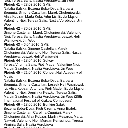
Nioi, Teresa Salis, Nastia Vorobiova, Jin Woo
Plejrek 41
– 23.03.2016, SME
Natalia Balska, Bożena Boba-Dyga, Barbara
Bogunia, Simone Castellan, Marek Chołoniewski,
Alisa Kobzar, Marta Kula, Artur Lis, Edyta Mąsior,
Valentino Nioi, Teresa Salis, Nastia Vorobiova, Jin
Woo
Plejrek 42
– 30.03.2016, SME
Simone Castellan, Marek Chołoniewski, Valentino
Nioi, Teresa Salis, Nastia Vorobiova, Leszek Hefi
Wiśniowski, Jin Woo
Plejrek 43
– 6.04.2016, SME
Natalia Balska, Simone Castellan, Marek
Chołoniewski, Valentino Nioi, Teresa Salis, Nastia
Vorobiova, Leszek Hefi Wiśniowski
Plejrek 44
– 13.04.2016, Solvay
Teresa Virginia Salis, Piotr Madej, Valentino Nioi,
Marcin Strzelecki, Nastia Vorobiova, Jin Woo
Plejrek 45
– 21.04.2016, Concert Hall Academy of
Music
Natalia Balska, Bożena Boba-Dyga, Barbara
Bogunia, Simone Castellan, Leszek Hefi Wiśniowski,
ivi, Alisa Kobzar, Artur Lis, Piotr Madej, Edyta Mąsior,
Valentino Nioi, Dominika Peszko, Teresa Salis,
Marcin Strzelecki, Nastia Vorobiova, Jin Woo (28th
International Festival of Krakow Composers)
Plejrek 46
– 13.05.2016, Bunkier Sztuki
Bożena Boba-Dyga, Piotr Czerny, Anna Białek,
Simone Castellan, Carolina Cuggiari, Marek
Chołoniewski, Alisa Kobzar, Martin Mesaros, Marta
Nawrot, Valentino Nioi, Morgan Perissinotti, Teresa
Virginia Salis, Nastia Vorobiova