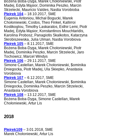
Bożena Boba-Dyga, Marek Chołoniewski, Piotr
Madej, Edyta Mąsior, Dominika Peszko, Marcin
Strzelecki, Mauricio Valdes, Nastia Vorobioba
Plejrek 104
– 18.10.2017, SME
Eugenia Antoniou, Michał Bogucki, Marek
Chołoniewski, Costos, Theo Finkel, Kallirroi
Kostikoglou, Timothy Laskaratos, Esthir Lemi, Piotr
Madej, Edyta Mąsior, Konstantinos Mouchtaridis,
Karolina Probosz, Panagiotis Skalkotos, Katarzyna
Skrobiszewska, Julia Ulman, Nastia Vorobiova
Plejrek 105
– 8.11.2017, SME
Bożena Boba-Dyga, Marek Chołoniewski, Piotr
Madej, Dominika Peszko, Marcin Strzelecki, Jaro
Tochowicz, Marcel Windys
Plejrek 106
– 29.11.2017, SME
Simone Castellan, Marek Chołoniewski, $ominika
Dniegocka, Piotr Madej, Ula Skiepko, Anastasia
Vorobiova
Plejrek 107
– 6.12.2017, SME
Simone Castellan, Marek Chołoniewski, $ominika
Dniegocka, Dominika Peszko, Marcin Strzelecki,
Anastasia Vorobiova
Plejrek 108
– 13.12.2017, SME
Bożena Boba-Dyga, Simone Castellan, Marek
Chołoniewski, Artur Lis
2018
Plejrek109
– 3.01.2018, SME
Marek Chołoniewski, Artur Lis