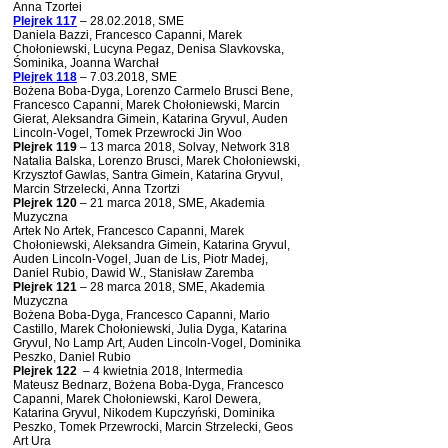
Anna Tzortei
Plejrek 117
– 28.02.2018, SME
Daniela Bazzi, Francesco Capanni, Marek
Chołoniewski, Lucyna Pegaz, Denisa Slavkovska,
Śominika, Joanna Warchał
Plejrek 118
– 7.03.2018, SME
Bożena Boba-Dyga, Lorenzo Carmelo Brusci Bene,
Francesco Capanni, Marek Chołoniewski, Marcin
Gierat, Aleksandra Gimein, Katarina Gryvul, Auden
Lincoln-Vogel, Tomek Przewrocki Jin Woo
Plejrek 119
– 13 marca 2018,
Solvay, Network 318
Natalia Balska, Lorenzo Brusci, Marek Chołoniewski,
Krzysztof Gawlas, Santra Gimein, Katarina Gryvul,
Marcin Strzelecki, Anna Tzortzi
Plejrek 120
– 21 marca 2018, SME, Akademia
Muzyczna
Artek No Artek, Francesco Capanni, Marek
Chołoniewski, Aleksandra Gimein, Katarina Gryvul,
Auden Lincoln-Vogel, Juan de Lis, Piotr Madej,
Daniel Rubio, Dawid W., Stanisław Zaremba
Plejrek 121
– 28 marca 2018, SME, Akademia
Muzyczna
Bożena Boba-Dyga, Francesco Capanni, Mario
Castillo, Marek Chołoniewski, Julia Dyga, Katarina
Gryvul, No Lamp Art, Auden Lincoln-Vogel, Dominika
Peszko, Daniel Rubio
Plejrek 122
– 4 kwietnia 2018,
Intermedia
Mateusz Bednarz, Bożena Boba-Dyga, Francesco
Capanni, Marek Chołoniewski, Karol Dewera,
Katarina Gryvul, Nikodem Kupczyński, Dominika
Peszko, Tomek Przewrocki, Marcin Strzelecki, Geos
Art Ura