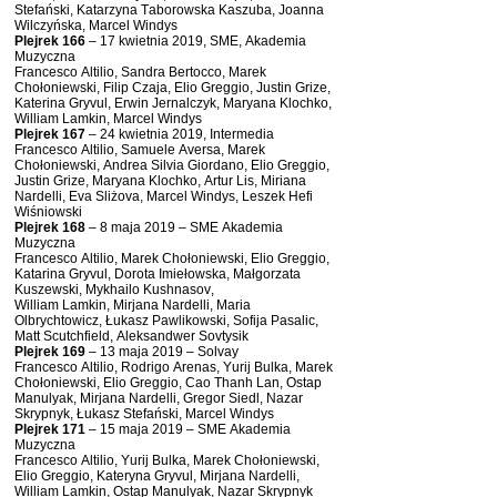
Stefański, Katarzyna Taborowska Kaszuba, Joanna
Wilczyńska, Marcel Windys
Plejrek 166
– 17 kwietnia 2019, SME, Akademia
Muzyczna
Francesco Altilio, Sandra Bertocco, Marek
Chołoniewski, Filip Czaja, Elio Greggio, Justin Grize,
Katerina Gryvul, Erwin Jernalczyk, Maryana Klochko,
William Lamkin, Marcel Windys
Plejrek 167
– 24 kwietnia 2019, Intermedia
Francesco Altilio, Samuele Aversa, Marek
Chołoniewski, Andrea Silvia Giordano, Elio Greggio,
Justin Grize, Maryana Klochko, Artur Lis, Miriana
Nardelli, Eva Sliżova, Marcel Windys, Leszek Hefi
Wiśniowski
Plejrek 168
– 8 maja 2019 – SME Akademia
Muzyczna
Francesco Altilio, Marek Chołoniewski, Elio Greggio,
Katarina Gryvul, Dorota Imiełowska, Małgorzata
Kuszewski, Mykhailo Kushnasov,
William Lamkin, Mirjana Nardelli, Maria
Olbrychtowicz, Łukasz Pawlikowski, Sofija Pasalic,
Matt Scutchfield, Aleksandwer Sovtysik
Plejrek 169
– 13 maja 2019 – Solvay
Francesco Altilio, Rodrigo Arenas, Yurij Bulka, Marek
Chołoniewski, Elio Greggio, Cao Thanh Lan, Ostap
Manulyak, Mirjana Nardelli, Gregor Siedl, Nazar
Skrypnyk, Łukasz Stefański, Marcel Windys
Plejrek 171
– 15 maja 2019 – SME Akademia
Muzyczna
Francesco Altilio, Yurij Bulka, Marek Chołoniewski,
Elio Greggio, Kateryna Gryvul, Mirjana Nardelli,
William Lamkin, Ostap Manulyak, Nazar Skrypnyk