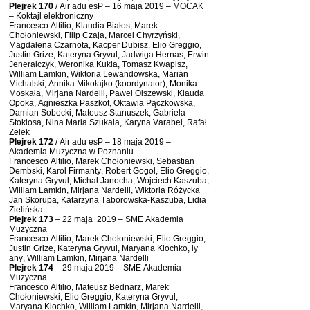
Plejrek 170
/ Air adu esP – 16 maja 2019 – MOCAK
– Koktajl elektroniczny
Francesco Altilio, Klaudia Białos, Marek
Chołoniewski, Filip Czaja, Marcel Chyrzyński,
Magdalena Czarnota, Kacper Dubisz, Elio Greggio,
Justin Grize, Kateryna Gryvul, Jadwiga Hernas, Erwin
Jeneralczyk, Weronika Kukla, Tomasz Kwapisz,
William Lamkin, Wiktoria Lewandowska, Marian
Michalski, Annika Mikołajko (koordynator), Monika
Moskała, Mirjana Nardelli, Paweł Olszewski, Klauda
Opoka, Agnieszka Paszkot, Oktawia Pączkowska,
Damian Sobecki, Mateusz Stanuszek, Gabriela
Stokłosa, Nina Maria Szukała, Karyna Varabei, Rafał
Zelek
Plejrek 172
/ Air adu esP – 18 maja 2019 –
Akademia Muzyczna w Poznaniu
Francesco Altilio, Marek Chołoniewski, Sebastian
Dembski, Karol Firmanty, Robert Gogol, Elio Greggio,
Kateryna Gryvul, Michał Janocha, Wojciech Kaszuba,
William Lamkin, Mirjana Nardelli, Wiktoria Różycka
Jan Skorupa, Katarzyna Taborowska-Kaszuba, Lidia
Zielińska
Plejrek 173
– 22 maja 2019 – SME Akademia
Muzyczna
Francesco Altilio, Marek Chołoniewski, Elio Greggio,
Justin Grize, Kateryna Gryvul, Maryana Klochko, ły
any, William Lamkin, Mirjana Nardelli
Plejrek 174
– 29 maja 2019 – SME Akademia
Muzyczna
Francesco Altilio, Mateusz Bednarz, Marek
Chołoniewski, Elio Greggio, Kateryna Gryvul,
Maryana Klochko, William Lamkin, Mirjana Nardelli,