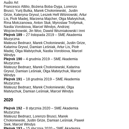
Audio Art
Francesco Altilio, Bożena Boba-Dyga, Lorenzo
Brusci, Yurij Bulka, Marek Chołoniewski, Justin
Grize, Kateryna Gryvul, Leszek Hefi Wiśniowski, Artur
Lis, Piotr Madej, Marzena Majcher, Olga Matvyichuk,
Rina Mołczanowa, Anton Stuk, Myroslaw Trofymuk,
Nastia Vorobiova, Marcel Windys, Andrzej
Wojciechowski, Jin Woo, Dawid Wozniakowski i inni
Plejrek 189
– 27 listopada 2019 – SME Akademia
Muzyczna
Mateusz Bednarz, Marek Chołoniewski, Justin Grize,
Katarina Gryvul, Damian Leśniak, Artur Lis, Piotr
Madej, Olga Matviychuk, Nastia Vorobiova, Marcel
Windys
Plejrek 190
– 4 grudnia 2019 – SME Akademia
Muzyczna
Mateusz Bednarz, Marek Chołoniewski, Katarina
Gryvul, Damian Leśniak, Olga Matviychuk, Marcel
Windys
Plejrek 191
– 18 grudnia 2019 – SME Akademia
Muzyczna
Mateusz Bednarz, Marek Chołoniewski, Olga
Matviychuk, Damian Leśniak, Marcel Windys
2020
Plejrek 192
– 8 stycznia 2020 – SME Akademia
Muzyczna
Mateusz Bednarz, Lorenzo Brusci, Marek
Chołoniewski, Justin Grize, Damian Leśniak, Paweł
Siek, Marcel Windys
Plejrek 193
– 15 stycznia 2020 – SME Akademia