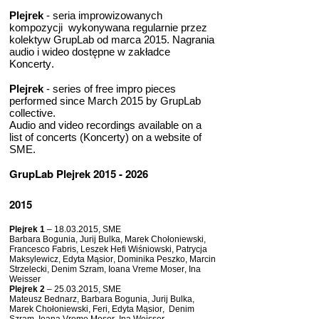
Plejrek
- seria improwizowanych
kompozycji wykonywana regularnie przez
kolektyw GrupLab od marca 2015. Nagrania
audio i wideo dostępne w zakładce
Koncerty.
Plejrek
- series of free impro pieces
performed since March 2015 by GrupLab
collective.
Audio and video recordings available on a
list of concerts (Koncerty) on a website of
SME.
GrupLab Plejrek 2015 - 2026
2015
Plejrek 1
– 18.03.2015, SME
Barbara Bogunia, Jurij Bulka, Marek Chołoniewski,
Francesco Fabris, Leszek Hefi Wiśniowski, Patrycja
Maksylewicz, Edyta Mąsior, Dominika Peszko, Marcin
Strzelecki, Denim Szram, Ioana Vreme Moser, Ina
Weisser
Plejrek 2
– 25.03.2015, SME
Mateusz Bednarz, Barbara Bogunia, Jurij Bulka,
Marek Chołoniewski, Feri, Edyta Mąsior, Denim