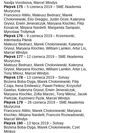
Nastja Vorobiova, Marcel Windys
Plejrek 175
– 5 czerwca 2019 – SME Akademia
Muzyczna
Francesco Altilio, Mateusz Bednarz, Marek
Chołoniewski, Elio Greggio, Justin Grize, Kateryna
Gryvul, Erwin Jeneralczyk, Maryana Klochko, Filip
Kovalcsk, Mirjana Nardelli, Margarida Sampaio,
Myroslaw Trofymuk
Plejrek 176
– 9 czerwca 2019 – Krzemionki,
Intermedia Piknik
Mateusz Bednarz, Marek Chołoniewski, Kataryna
Gryvul, Maryana Klochko, William Lamkin, Artur Lis,
Marcel Windys
Plejrek 177
– 12 czerwca 2019 – SME Akademia
Muzyczna
Mateusz Bednarz, Marek Chołoniewski, Kateryna
Gryvul, Maryana Klochko, William Lamkin, Artur Lis,
Tony Miłosz, Marcel Windys
Plejrek 178
– 13 czerwca 2019 – Solvay
Bożena Boba-Dyga, Marek Chołoniewski, Filip
Czaja, Irena Emilewicz, Paweł Feikisz, Krzysztof
Gawlas, Kateryna Gryvul, Erwin Jeneralczyk,
Maryana Klochko, Zofia Marzec, Tony Miłosz, Jacek
Pietrzak, Kazimierz Pyzik, Marcel Windys
Plejrek 179
– 26 czerwca 2019 – SME Akademia
Muzyczna
Francesco Altilio, Marek Chołoniewski, Maryana
Klochko, Mirjana Nardelli, Francois Rozwadowski,
Marcel Windys
Plejrek 180
– 13 lipca 2019 – Solvay
Bożena Boba-Dyga, Marek Chołoniewski, Czet
Minkus