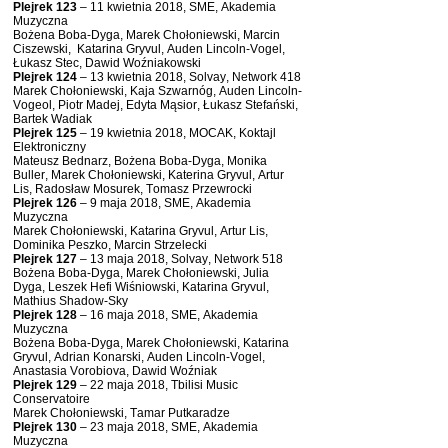
Plejrek 123
– 11 kwietnia 2018, SME, Akademia
Muzyczna
Bożena Boba-Dyga, Marek Chołoniewski, Marcin
Ciszewski, Katarina Gryvul, Auden Lincoln-Vogel,
Łukasz Stec, Dawid Woźniakowski
Plejrek 124
– 13 kwietnia 2018, Solvay, Network 418
Marek Chołoniewski, Kaja Szwarnóg, Auden Lincoln-
Vogeol, Piotr Madej, Edyta Mąsior, Łukasz Stefański,
Bartek Wadiak
Plejrek 125
– 19 kwietnia 2018, MOCAK, Koktajl
Elektroniczny
Mateusz Bednarz, Bożena Boba-Dyga, Monika
Buller, Marek Chołoniewski, Katerina Gryvul, Artur
Lis, Radosław Mosurek, Tomasz Przewrocki
Plejrek 126
– 9 maja 2018, SME, Akademia
Muzyczna
Marek Chołoniewski, Katarina Gryvul, Artur Lis,
Dominika Peszko, Marcin Strzelecki
Plejrek 127
– 13 maja 2018, Solvay, Network 518
Bożena Boba-Dyga, Marek Chołoniewski, Julia
Dyga, Leszek Hefi Wiśniowski, Katarina Gryvul,
Mathius Shadow-Sky
Plejrek 128
– 16 maja 2018, SME, Akademia
Muzyczna
Bożena Boba-Dyga, Marek Chołoniewski, Katarina
Gryvul, Adrian Konarski, Auden Lincoln-Vogel,
Anastasia Vorobiova, Dawid Woźniak
Plejrek 129
– 22 maja 2018, Tbilisi Music
Conservatoire
Marek Chołoniewski, Tamar Putkaradze
Plejrek 130
– 23 maja 2018, SME, Akademia
Muzyczna