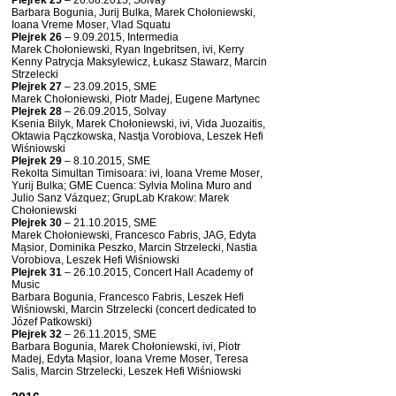
Plejrek 25
– 26.08.2015, Solvay
Barbara Bogunia, Jurij Bulka, Marek Chołoniewski,
Ioana Vreme Moser, Vlad Squatu
Plejrek 26
– 9.09.2015, Intermedia
Marek Chołoniewski, Ryan Ingebritsen, ivi, Kerry
Kenny Patrycja Maksylewicz, Łukasz Stawarz, Marcin
Strzelecki
Plejrek 27
– 23.09.2015, SME
Marek Chołoniewski, Piotr Madej, Eugene Martynec
Plejrek 28
– 26.09.2015, Solvay
Ksenia Bilyk, Marek Chołoniewski, ivi, Vida Juozaitis,
Oktawia Pączkowska, Nastja Vorobiova, Leszek Hefi
Wiśniowski
Plejrek 29
– 8.10.2015, SME
Rekolta Simultan Timisoara: ivi, Ioana Vreme Moser,
Yurij Bulka; GME Cuenca: Sylvia Molina Muro and
Julio Sanz Vázquez; GrupLab Krakow: Marek
Chołoniewski
Plejrek 30
– 21.10.2015, SME
Marek Chołoniewski, Francesco Fabris, JAG, Edyta
Mąsior, Dominika Peszko, Marcin Strzelecki, Nastia
Vorobiova, Leszek Hefi Wiśniowski
Plejrek 31
– 26.10.2015, Concert Hall Academy of
Music
Barbara Bogunia, Francesco Fabris, Leszek Hefi
Wiśniowski, Marcin Strzelecki (concert dedicated to
Józef Patkowski)
Plejrek 32
– 26.11.2015, SME
Barbara Bogunia, Marek Chołoniewski, ivi, Piotr
Madej, Edyta Mąsior, Ioana Vreme Moser, Teresa
Salis, Marcin Strzelecki, Leszek Hefi Wiśniowski