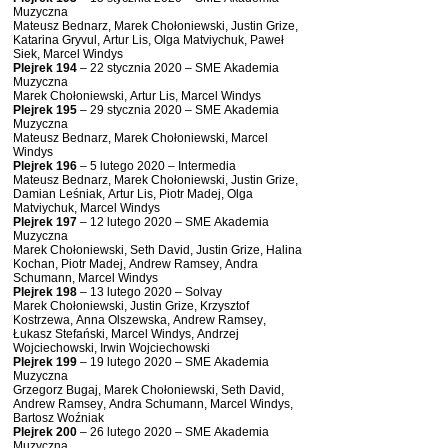
Muzyczna
Mateusz Bednarz, Marek Chołoniewski, Justin Grize,
Katarina Gryvul, Artur Lis, Olga Matviychuk, Paweł
Siek, Marcel Windys
Plejrek 194
– 22 stycznia 2020 – SME Akademia
Muzyczna
Marek Chołoniewski, Artur Lis, Marcel Windys
Plejrek 195
– 29 stycznia 2020 – SME Akademia
Muzyczna
Mateusz Bednarz, Marek Chołoniewski, Marcel
Windys
Plejrek 196
– 5 lutego 2020 – Intermedia
Mateusz Bednarz, Marek Chołoniewski, Justin Grize,
Damian Leśniak, Artur Lis, Piotr Madej, Olga
Matviychuk, Marcel Windys
Plejrek 197
– 12 lutego 2020 – SME Akademia
Muzyczna
Marek Chołoniewski, Seth David, Justin Grize, Halina
Kochan, Piotr Madej, Andrew Ramsey, Andra
Schumann, Marcel Windys
Plejrek 198
– 13 lutego 2020 – Solvay
Marek Chołoniewski, Justin Grize, Krzysztof
Kostrzewa, Anna Olszewska, Andrew Ramsey,
Łukasz Stefański, Marcel Windys, Andrzej
Wojciechowski, Irwin Wojciechowski
Plejrek 199
– 19 lutego 2020 – SME Akademia
Muzyczna
Grzegorz Bugaj, Marek Chołoniewski, Seth David,
Andrew Ramsey, Andra Schumann, Marcel Windys,
Bartosz Woźniak
Plejrek 200
– 26 lutego 2020 – SME Akademia
Muzyczna