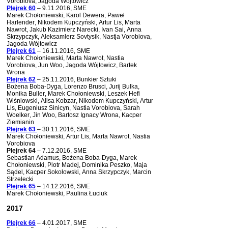
Vorobiova, Jagoda Wójtowicz
Plejrek 60
– 9.11.2016, SME
Marek Chołoniewski, Karol Dewera, Paweł
Harlender, Nikodem Kupczyński, Artur Lis, Marta
Nawrot, Jakub Kazimierz Narecki, Ivan Sai, Anna
Skrzypczyk, Aleksamlerz Sovtysik, Nastja Vorobiova,
Jagoda Wójtowicz
Plejrek 61
– 16.11.2016, SME
Marek Chołoniewski, Marta Nawrot, Nastia
Vorobiova, Jun Woo, Jagoda Wójtowicz, Bartek
Wrona
Plejrek 62
– 25.11.2016, Bunkier Sztuki
Bożena Boba-Dyga, Lorenzo Brusci, Jurij Bulka,
Monika Buller, Marek Chołoniewski, Leszek Hefi
Wiśniowski, Alisa Kobzar, Nikodem Kupczyński, Artur
Lis, Eugeniusz Sinicyn, Nastia Vorobiova, Sarah
Woelker, Jin Woo, Bartosz Ignacy Wrona, Kacper
Ziemianin
Plejrek 63
– 30.11.2016,
SME
Marek Chołoniewski, Artur Lis, Marta Nawrot, Nastia
Vorobiova
Plejrek 64
– 7.12.2016, SME
Sebastian Adamus, Bożena Boba-Dyga, Marek
Chołoniewski, Piotr Madej, Dominika Peszko, Maja
Sądel, Kacper Sokołowski, Anna Skrzypczyk, Marcin
Strzelecki
Plejrek 65
– 14.12.2016, SME
Marek Chołoniewski, Paulina Łuciuk
2017
Plejrek 66
– 4.01.2017, SME